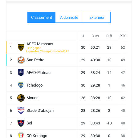
Classement
A domicile
Extèrieur
J
Buts
Diff
PTS
V
ASEC Mimosas
1
30
50:21
29
62
19
Titre gagné
Ligue des Champions de la CAF
San Pédro
2
29
40:30
10
49
13
AFAD-Plateau
3
29
38:24
14
47
13
Tchologo
4
30
29:28
1
46
12
Mouna
5
28
38:28
10
42
12
Stade D'abidjan
6
28
28:26
2
40
11
Sol
7
29
33:43
-10
40
12
CO Korhogo
8
29
30:30
0
38
10