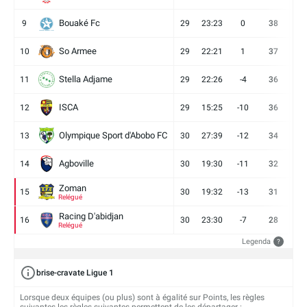
Bouaké Fc
9
29
23:23
0
38
9
So Armee
10
29
22:21
1
37
9
Stella Adjame
11
29
22:26
-4
36
9
ISCA
12
29
15:25
-10
36
10
Olympique Sport d'Abobo FC
13
30
27:39
-12
34
9
Agboville
14
30
19:30
-11
32
7
Zoman
15
30
19:32
-13
31
7
Relégué
Racing D'abidjan
16
30
23:30
-7
28
6
Relégué
Legenda
?
brise-cravate Ligue 1
Lorsque deux équipes (ou plus) sont à égalité sur Points, les règles