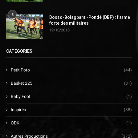
3
Dosso-Bolagbanti-Pondé (DBP) : l’arme
forte des militaires
19/10/2018
CATÉGORIES
Petit Poto
(44)
Basket 225
(31)
Baby Foot
(1)
Inspirés
(38)
ODK
(1)
Autres Productions
(372)