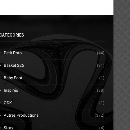
CATÉGORIES
Petit Poto
(44)
Basket 225
(31)
Baby Foot
(1)
Inspirés
(38)
ODK
(1)
Autres Productions
(372)
Story
(4)