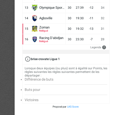
Olympique Sport d'Abobo FC
13
30
27:39
-12
34
9
Agboville
14
30
19:30
-11
32
7
Zoman
15
30
19:32
-13
31
7
Relégué
Racing D'abidjan
16
30
23:30
-7
28
6
Relégué
Legenda
?
brise-cravate Ligue 1
Lorsque deux équipes (ou plus) sont à égalité sur Points, les
règles suivantes les règles suivantes permettent de les
départager :
Différence de buts
Buts pour
Victoires
Proposé par
LKS Score