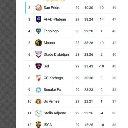
Champions de la
CAF
San Pédro
2
29
40:30
10
49
13
AFAD-Plateau
3
29
38:24
14
47
13
Tchologo
4
30
29:28
1
46
12
Mouna
5
28
38:28
10
42
12
Stade D'abidjan
6
28
28:26
2
40
11
Sol
7
29
33:43
-10
40
12
CO Korhogo
8
29
30:30
0
38
10
Bouaké Fc
9
29
23:23
0
38
9
So Armee
10
29
22:21
1
37
9
Stella Adjame
11
29
22:26
-4
36
9
ISCA
12
29
15:25
-10
36
10