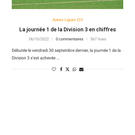
Autres Ligues CIV
La journée 1 de la Division 3 en chiffres
06/10/2022
0 commentaires
567 Vues
Débutée le vendredi 30 septembre dernier, la journée 1 de la
Division 3 s’est achevée …
N
D
Forme
D
N
V
V
D
5
6