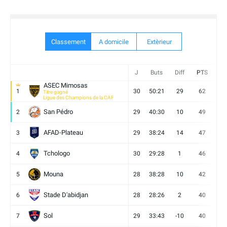
Classement
A domicile
Extèrieur
J
Buts
Diff
PTS
V
ASEC Mimosas
1
30
50:21
29
62
19
Titre gagné
Ligue des Champions de la CAF
San Pédro
2
29
40:30
10
49
13
AFAD-Plateau
3
29
38:24
14
47
13
Tchologo
4
30
29:28
1
46
12
Mouna
5
28
38:28
10
42
12
Stade D'abidjan
6
28
28:26
2
40
11
Sol
7
29
33:43
-10
40
12