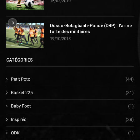
15/02/2019
3
Dosso-Bolagbanti-Pondé (DBP) : l’arme
forte des militaires
19/10/2018
CATÉGORIES
Petit Poto
(44)
Basket 225
(31)
Baby Foot
(1)
Inspirés
(38)
ODK
(1)