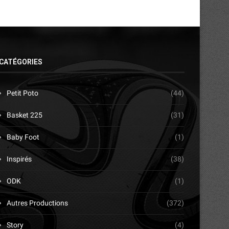
CATÉGORIES
Petit Poto
(44)
Basket 225
(31)
Baby Foot
(1)
Inspirés
(38)
ODK
(1)
Autres Productions
(372)
Story
(4)