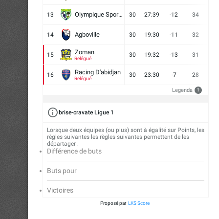
Olympique Sport d'Abobo FC
13
30
27:39
-12
34
9
Agboville
14
30
19:30
-11
32
7
Zoman
15
30
19:32
-13
31
7
Relégué
Racing D'abidjan
16
30
23:30
-7
28
6
Relégué
Legenda
?
brise-cravate Ligue 1
Lorsque deux équipes (ou plus) sont à égalité sur Points, les
règles suivantes les règles suivantes permettent de les
départager :
Différence de buts
Buts pour
Victoires
Proposé par
LKS Score