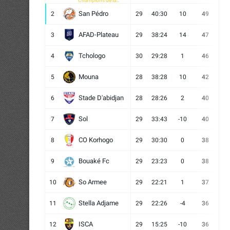
Champions de la
CAF
San Pédro
2
29
40:30
10
49
13
AFAD-Plateau
3
29
38:24
14
47
13
Tchologo
4
30
29:28
1
46
12
Mouna
5
28
38:28
10
42
12
Stade D'abidjan
6
28
28:26
2
40
11
Sol
7
29
33:43
-10
40
12
CO Korhogo
8
29
30:30
0
38
10
Bouaké Fc
9
29
23:23
0
38
9
So Armee
10
29
22:21
1
37
9
Stella Adjame
11
29
22:26
-4
36
9
ISCA
12
29
15:25
-10
36
10