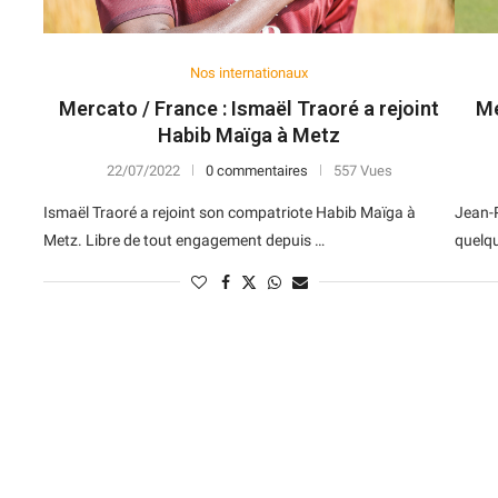
Nos internationaux
Mercato / France : Ismaël Traoré a rejoint
Me
Habib Maïga à Metz
22/07/2022
0 commentaires
557 Vues
Ismaël Traoré a rejoint son compatriote Habib Maïga à
Jean-P
Metz. Libre de tout engagement depuis …
quelqu
N
D
Forme
D
N
V
V
D
5
6