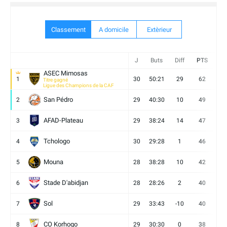
Classement
A domicile
Extèrieur
J
Buts
Diff
PTS
V
ASEC Mimosas
1
30
50:21
29
62
19
Titre gagné
Ligue des Champions de la CAF
San Pédro
2
29
40:30
10
49
13
AFAD-Plateau
3
29
38:24
14
47
13
Tchologo
4
30
29:28
1
46
12
Mouna
5
28
38:28
10
42
12
Stade D'abidjan
6
28
28:26
2
40
11
Sol
7
29
33:43
-10
40
12
CO Korhogo
8
29
30:30
0
38
10