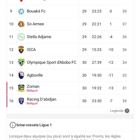
Bouaké Fc
9
29
23:23
0
38
9
So Armee
10
29
22:21
1
37
9
Stella Adjame
11
29
22:26
-4
36
9
ISCA
12
29
15:25
-10
36
10
Olympique Sport d'Abobo FC
13
30
27:39
-12
34
9
Agboville
14
30
19:30
-11
32
7
Zoman
15
30
19:32
-13
31
7
Relégué
Racing D'abidjan
16
30
23:30
-7
28
6
Relégué
Legenda
?
brise-cravate Ligue 1
Lorsque deux équipes (ou plus) sont à égalité sur Points, les règles