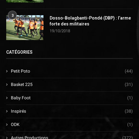
3
Dosso-Bolagbanti-Pondé (DBP) : l’arme
forte des militaires
19/10/2018
CATÉGORIES
Petit Poto
(44)
Basket 225
(31)
Baby Foot
(1)
Inspirés
(38)
ODK
(1)
Autres Productions
(372)