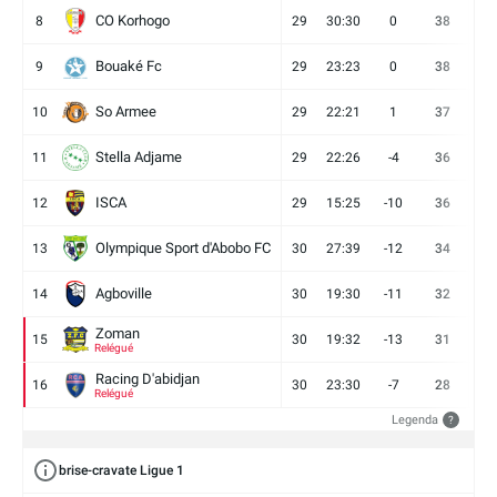
CO Korhogo
8
29
30:30
0
38
10
Bouaké Fc
9
29
23:23
0
38
9
So Armee
10
29
22:21
1
37
9
Stella Adjame
11
29
22:26
-4
36
9
ISCA
12
29
15:25
-10
36
10
Olympique Sport d'Abobo FC
13
30
27:39
-12
34
9
Agboville
14
30
19:30
-11
32
7
Zoman
15
30
19:32
-13
31
7
Relégué
Racing D'abidjan
16
30
23:30
-7
28
6
Relégué
Legenda
?
brise-cravate Ligue 1