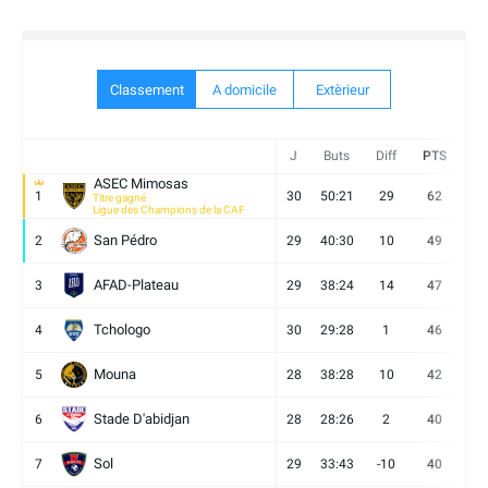
Classement
A domicile
Extèrieur
J
Buts
Diff
PTS
V
ASEC Mimosas
1
30
50:21
29
62
19
Titre gagné
Ligue des Champions de la CAF
San Pédro
2
29
40:30
10
49
13
AFAD-Plateau
3
29
38:24
14
47
13
Tchologo
4
30
29:28
1
46
12
Mouna
5
28
38:28
10
42
12
Stade D'abidjan
6
28
28:26
2
40
11
Sol
7
29
33:43
-10
40
12