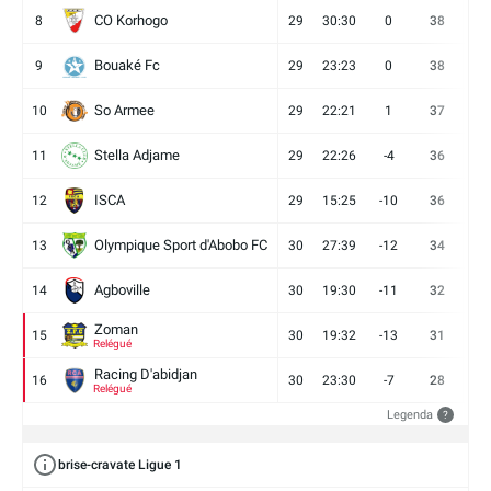
CO Korhogo
8
29
30:30
0
38
10
Bouaké Fc
9
29
23:23
0
38
9
So Armee
10
29
22:21
1
37
9
Stella Adjame
11
29
22:26
-4
36
9
ISCA
12
29
15:25
-10
36
10
Olympique Sport d'Abobo FC
13
30
27:39
-12
34
9
Agboville
14
30
19:30
-11
32
7
Zoman
15
30
19:32
-13
31
7
Relégué
Racing D'abidjan
16
30
23:30
-7
28
6
Relégué
Legenda
?
brise-cravate Ligue 1