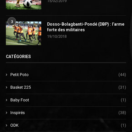
15/02/2019
3
Dosso-Bolagbanti-Pondé (DBP) : l’arme
forte des militaires
19/10/2018
CATÉGORIES
Petit Poto
(44)
Basket 225
(31)
Baby Foot
(1)
Inspirés
(38)
ODK
(1)