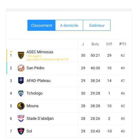
Classement
A domicile
Extèrieur
J
Buts
Diff
PTS
V
ASEC Mimosas
1
30
50:21
29
62
19
Titre gagné
Ligue des Champions de la CAF
San Pédro
2
29
40:30
10
49
13
AFAD-Plateau
3
29
38:24
14
47
13
Tchologo
4
30
29:28
1
46
12
Mouna
5
28
38:28
10
42
12
Stade D'abidjan
6
28
28:26
2
40
11
Sol
7
29
33:43
-10
40
12