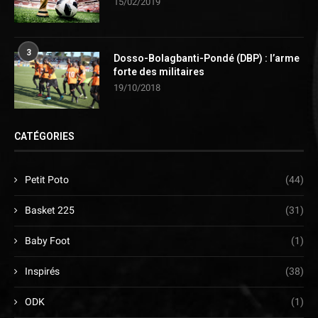
15/02/2019
3
Dosso-Bolagbanti-Pondé (DBP) : l’arme
forte des militaires
19/10/2018
CATÉGORIES
Petit Poto
(44)
Basket 225
(31)
Baby Foot
(1)
Inspirés
(38)
ODK
(1)