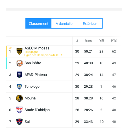
Classement
A domicile
Extèrieur
J
Buts
Diff
PTS
V
ASEC Mimosas
1
30
50:21
29
62
19
Titre gagné
Ligue des Champions de la CAF
San Pédro
2
29
40:30
10
49
13
AFAD-Plateau
3
29
38:24
14
47
13
Tchologo
4
30
29:28
1
46
12
Mouna
5
28
38:28
10
42
12
Stade D'abidjan
6
28
28:26
2
40
11
Sol
7
29
33:43
-10
40
12