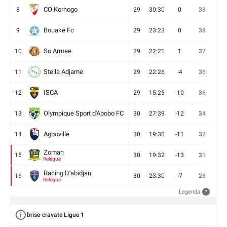
CO Korhogo
8
29
30:30
0
38
10
Bouaké Fc
9
29
23:23
0
38
9
So Armee
10
29
22:21
1
37
9
Stella Adjame
11
29
22:26
-4
36
9
ISCA
12
29
15:25
-10
36
10
Olympique Sport d'Abobo FC
13
30
27:39
-12
34
9
Agboville
14
30
19:30
-11
32
7
Zoman
15
30
19:32
-13
31
7
Relégué
Racing D'abidjan
16
30
23:30
-7
28
6
Relégué
Legenda
?
brise-cravate Ligue 1