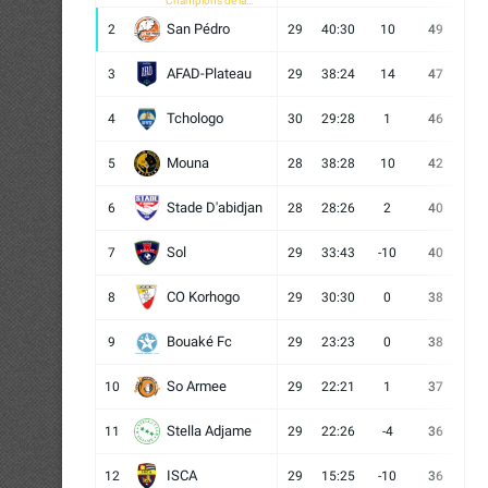
Champions de la
CAF
San Pédro
2
29
40:30
10
49
13
AFAD-Plateau
3
29
38:24
14
47
13
Tchologo
4
30
29:28
1
46
12
Mouna
5
28
38:28
10
42
12
Stade D'abidjan
6
28
28:26
2
40
11
Sol
7
29
33:43
-10
40
12
CO Korhogo
8
29
30:30
0
38
10
Bouaké Fc
9
29
23:23
0
38
9
So Armee
10
29
22:21
1
37
9
Stella Adjame
11
29
22:26
-4
36
9
ISCA
12
29
15:25
-10
36
10