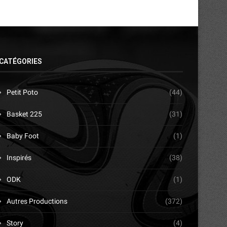
CATÉGORIES
Petit Poto
(44)
Basket 225
(31)
Baby Foot
(1)
Inspirés
(38)
ODK
(1)
Autres Productions
(372)
Story
(4)