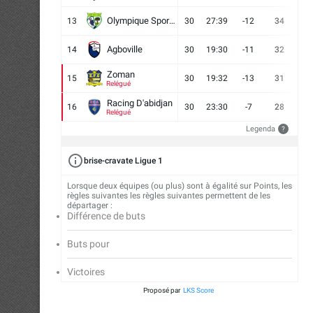
Olympique Sport d'Abobo FC
13
30
27:39
-12
34
9
Agboville
14
30
19:30
-11
32
7
Zoman
15
30
19:32
-13
31
7
Relégué
Racing D'abidjan
16
30
23:30
-7
28
6
Relégué
Legenda
?
brise-cravate Ligue 1
Lorsque deux équipes (ou plus) sont à égalité sur Points, les
règles suivantes les règles suivantes permettent de les
départager :
Différence de buts
Buts pour
Victoires
Proposé par
LKS Score