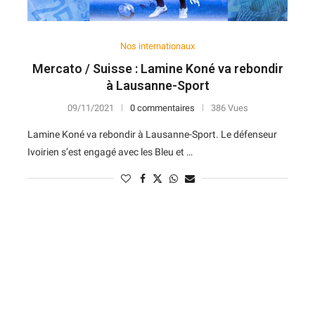
Nos internationaux
Mercato / Suisse : Lamine Koné va rebondir
à Lausanne-Sport
09/11/2021
0 commentaires
386 Vues
Lamine Koné va rebondir à Lausanne-Sport. Le défenseur
Ivoirien s’est engagé avec les Bleu et …
N
D
Forme
D
N
V
V
D
5
6