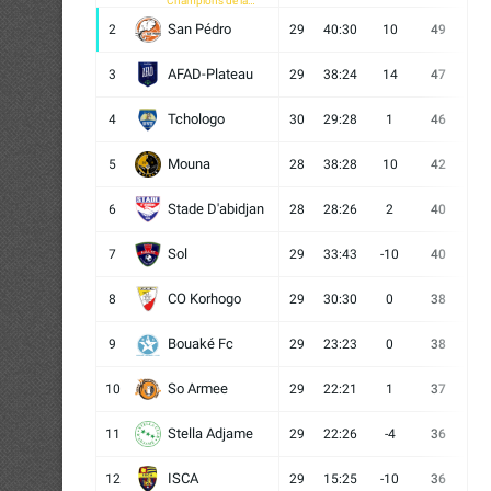
Champions de la
CAF
San Pédro
2
29
40:30
10
49
13
AFAD-Plateau
3
29
38:24
14
47
13
Tchologo
4
30
29:28
1
46
12
Mouna
5
28
38:28
10
42
12
Stade D'abidjan
6
28
28:26
2
40
11
Sol
7
29
33:43
-10
40
12
CO Korhogo
8
29
30:30
0
38
10
Bouaké Fc
9
29
23:23
0
38
9
So Armee
10
29
22:21
1
37
9
Stella Adjame
11
29
22:26
-4
36
9
ISCA
12
29
15:25
-10
36
10