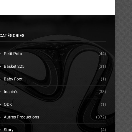
CATÉGORIES
Petit Poto
(44)
Basket 225
(31)
Baby Foot
(1)
Inspirés
(38)
ODK
(1)
Autres Productions
(372)
Story
(4)