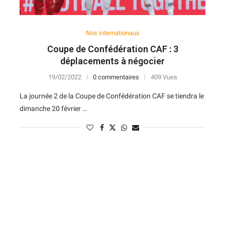
Nos internationaux
Coupe de Confédération CAF : 3
déplacements à négocier
19/02/2022
0 commentaires
409 Vues
La journée 2 de la Coupe de Confédération CAF se tiendra le
dimanche 20 février …
N
D
Forme
D
N
V
V
D
5
6