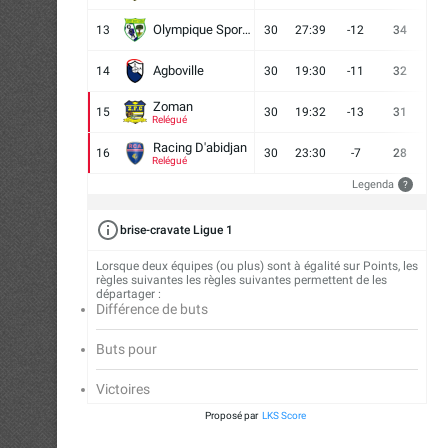
Olympique Sport d'Abobo FC
13
30
27:39
-12
34
9
Agboville
14
30
19:30
-11
32
7
Zoman
15
30
19:32
-13
31
7
Relégué
Racing D'abidjan
16
30
23:30
-7
28
6
Relégué
Legenda
?
brise-cravate Ligue 1
Lorsque deux équipes (ou plus) sont à égalité sur Points, les
règles suivantes les règles suivantes permettent de les
départager :
Différence de buts
Buts pour
Victoires
Proposé par
LKS Score