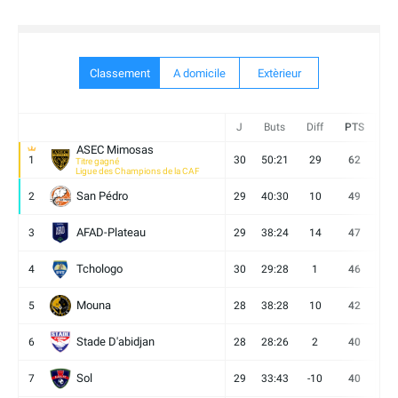
Classement
A domicile
Extèrieur
J
Buts
Diff
PTS
V
ASEC Mimosas
1
30
50:21
29
62
19
Titre gagné
Ligue des Champions de la CAF
San Pédro
2
29
40:30
10
49
13
AFAD-Plateau
3
29
38:24
14
47
13
Tchologo
4
30
29:28
1
46
12
Mouna
5
28
38:28
10
42
12
Stade D'abidjan
6
28
28:26
2
40
11
Sol
7
29
33:43
-10
40
12