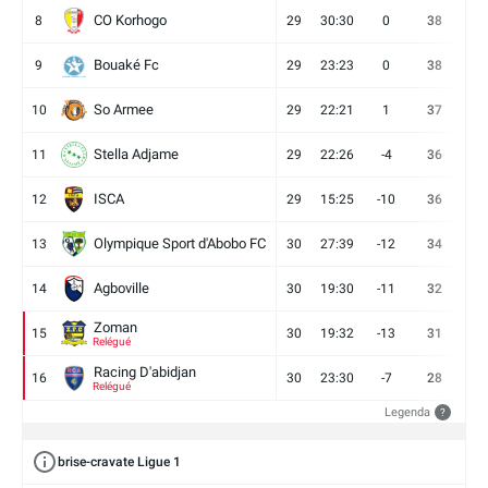
CO Korhogo
8
29
30:30
0
38
10
Bouaké Fc
9
29
23:23
0
38
9
So Armee
10
29
22:21
1
37
9
Stella Adjame
11
29
22:26
-4
36
9
ISCA
12
29
15:25
-10
36
10
Olympique Sport d'Abobo FC
13
30
27:39
-12
34
9
Agboville
14
30
19:30
-11
32
7
Zoman
15
30
19:32
-13
31
7
Relégué
Racing D'abidjan
16
30
23:30
-7
28
6
Relégué
Legenda
?
brise-cravate Ligue 1