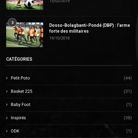
15/02/2019
3
Dosso-Bolagbanti-Pondé (DBP) : l’arme
forte des militaires
19/10/2018
CATÉGORIES
Petit Poto
(44)
Basket 225
(31)
Baby Foot
(1)
Inspirés
(38)
ODK
(1)