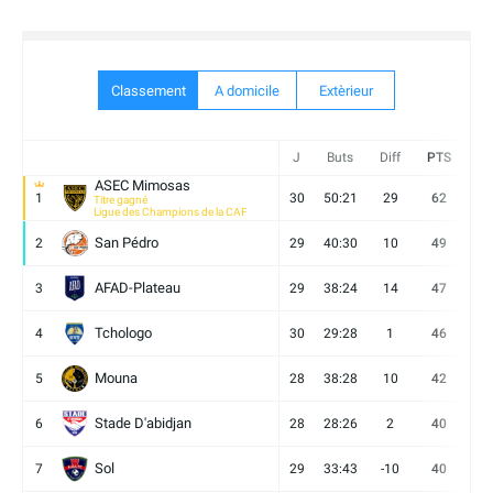
Classement
A domicile
Extèrieur
J
Buts
Diff
PTS
V
ASEC Mimosas
1
30
50:21
29
62
19
Titre gagné
Ligue des Champions de la CAF
San Pédro
2
29
40:30
10
49
13
AFAD-Plateau
3
29
38:24
14
47
13
Tchologo
4
30
29:28
1
46
12
Mouna
5
28
38:28
10
42
12
Stade D'abidjan
6
28
28:26
2
40
11
Sol
7
29
33:43
-10
40
12