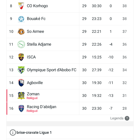
CO Korhogo
8
29
30:30
0
38
10
Bouaké Fc
9
29
23:23
0
38
9
So Armee
10
29
22:21
1
37
9
Stella Adjame
11
29
22:26
-4
36
9
ISCA
12
29
15:25
-10
36
10
Olympique Sport d'Abobo FC
13
30
27:39
-12
34
9
Agboville
14
30
19:30
-11
32
7
Zoman
15
30
19:32
-13
31
7
Relégué
Racing D'abidjan
16
30
23:30
-7
28
6
Relégué
Legenda
?
brise-cravate Ligue 1