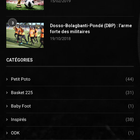
15/02/2019
3
Dosso-Bolagbanti-Pondé (DBP) : l’arme
forte des militaires
19/10/2018
CATÉGORIES
Petit Poto
(44)
Basket 225
(31)
Baby Foot
(1)
Inspirés
(38)
ODK
(1)