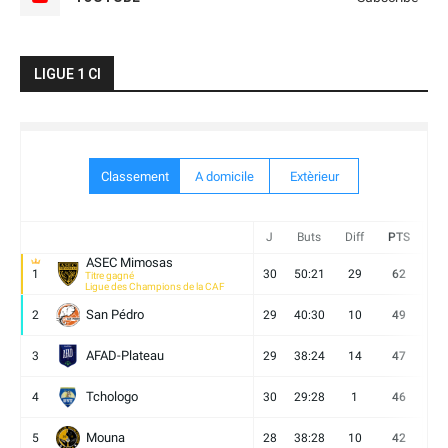
LIGUE 1 CI
Classement
A domicile
Extèrieur
J
Buts
Diff
PTS
V
ASEC Mimosas
1
30
50:21
29
62
19
Titre gagné
Ligue des Champions de la CAF
San Pédro
2
29
40:30
10
49
13
AFAD-Plateau
3
29
38:24
14
47
13
Tchologo
4
30
29:28
1
46
12
Mouna
5
28
38:28
10
42
12