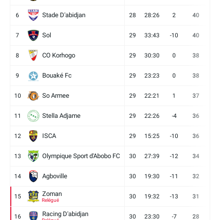
Stade D'abidjan
6
28
28:26
2
40
11
Sol
7
29
33:43
-10
40
12
CO Korhogo
8
29
30:30
0
38
10
Bouaké Fc
9
29
23:23
0
38
9
So Armee
10
29
22:21
1
37
9
Stella Adjame
11
29
22:26
-4
36
9
ISCA
12
29
15:25
-10
36
10
Olympique Sport d'Abobo FC
13
30
27:39
-12
34
9
Agboville
14
30
19:30
-11
32
7
Zoman
15
30
19:32
-13
31
7
Relégué
Racing D'abidjan
16
30
23:30
-7
28
6