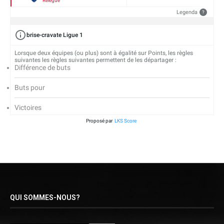
Relégué
Legenda
?
brise-cravate Ligue 1
Lorsque deux équipes (ou plus) sont à égalité sur Points, les règles
suivantes les règles suivantes permettent de les départager :
Différence de buts
Buts pour
Victoires
Proposé par
LKS Score
QUI SOMMES-NOUS?