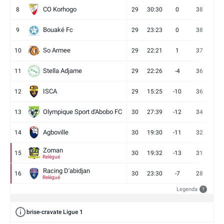
CO Korhogo
8
29
30:30
0
38
10
Bouaké Fc
9
29
23:23
0
38
9
So Armee
10
29
22:21
1
37
9
Stella Adjame
11
29
22:26
-4
36
9
ISCA
12
29
15:25
-10
36
10
Olympique Sport d'Abobo FC
13
30
27:39
-12
34
9
Agboville
14
30
19:30
-11
32
7
Zoman
15
30
19:32
-13
31
7
Relégué
Racing D'abidjan
16
30
23:30
-7
28
6
Relégué
Legenda
?
brise-cravate Ligue 1