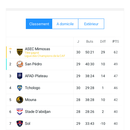
Classement
A domicile
Extèrieur
J
Buts
Diff
PTS
V
ASEC Mimosas
1
30
50:21
29
62
19
Titre gagné
Ligue des Champions de la CAF
San Pédro
2
29
40:30
10
49
13
AFAD-Plateau
3
29
38:24
14
47
13
Tchologo
4
30
29:28
1
46
12
Mouna
5
28
38:28
10
42
12
Stade D'abidjan
6
28
28:26
2
40
11
Sol
7
29
33:43
-10
40
12