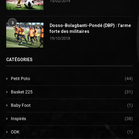
15/02/2019
3
Dosso-Bolagbanti-Pondé (DBP) : l’arme
forte des militaires
19/10/2018
CATÉGORIES
Petit Poto
(44)
Basket 225
(31)
Baby Foot
(1)
Inspirés
(38)
ODK
(1)