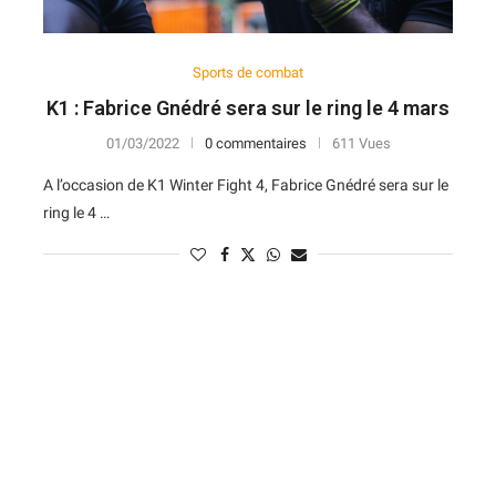
Sports de combat
K1 : Fabrice Gnédré sera sur le ring le 4 mars
01/03/2022
0 commentaires
611 Vues
A l’occasion de K1 Winter Fight 4, Fabrice Gnédré sera sur le
ring le 4 …
N
D
Forme
D
N
V
V
D
5
6