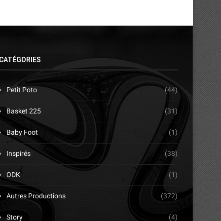
CATÉGORIES
Petit Poto
(44)
Basket 225
(31)
Baby Foot
(1)
Inspirés
(38)
ODK
(1)
Autres Productions
(372)
Story
(4)