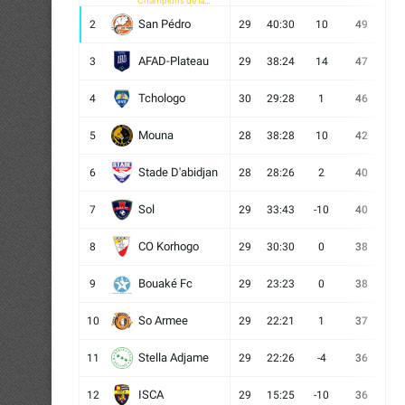
Champions de la
CAF
San Pédro
2
29
40:30
10
49
13
AFAD-Plateau
3
29
38:24
14
47
13
Tchologo
4
30
29:28
1
46
12
Mouna
5
28
38:28
10
42
12
Stade D'abidjan
6
28
28:26
2
40
11
Sol
7
29
33:43
-10
40
12
CO Korhogo
8
29
30:30
0
38
10
Bouaké Fc
9
29
23:23
0
38
9
So Armee
10
29
22:21
1
37
9
Stella Adjame
11
29
22:26
-4
36
9
ISCA
12
29
15:25
-10
36
10