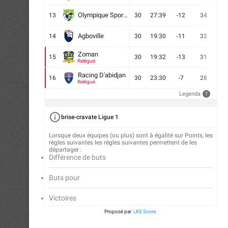
Olympique Sport d'Abobo FC
13
30
27:39
-12
34
9
Agboville
14
30
19:30
-11
32
7
Zoman
15
30
19:32
-13
31
7
Relégué
Racing D'abidjan
16
30
23:30
-7
28
6
Relégué
Legenda
?
brise-cravate Ligue 1
Lorsque deux équipes (ou plus) sont à égalité sur Points, les
règles suivantes les règles suivantes permettent de les
départager :
Différence de buts
Buts pour
Victoires
Proposé par
LKS Score