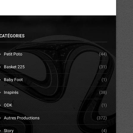
CATÉGORIES
Petit Poto
(44)
Basket 225
(31)
Baby Foot
(1)
Inspirés
(38)
ODK
(1)
Autres Productions
(372)
Story
(4)