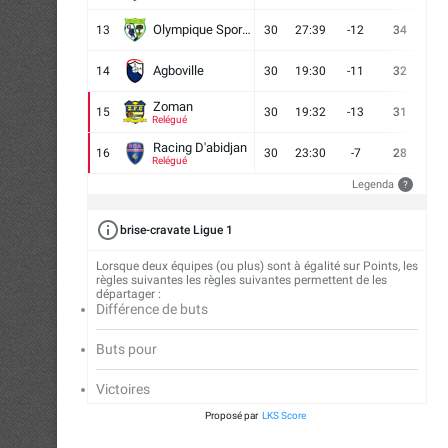
Olympique Sport d'Abobo FC
13
30
27:39
-12
34
9
Agboville
14
30
19:30
-11
32
7
Zoman
15
30
19:32
-13
31
7
Relégué
Racing D'abidjan
16
30
23:30
-7
28
6
Relégué
Legenda
?
brise-cravate Ligue 1
Lorsque deux équipes (ou plus) sont à égalité sur Points, les
règles suivantes les règles suivantes permettent de les
départager :
Différence de buts
Buts pour
Victoires
Proposé par
LKS Score