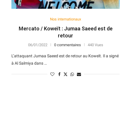
Nos internationaux
Mercato / Koweït : Jumaa Saeed est de
retour
06/01/2022
0 commentaires
440 Vues
L’attaquant Jumaa Saeed est de retour au Koweït. Il a signé
à Al Salmiya dans …
N
D
Forme
D
N
V
V
D
5
6