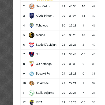
Champions de la
CAF
San Pédro
2
29
40:30
10
49
13
AFAD-Plateau
3
29
38:24
14
47
13
Tchologo
4
30
29:28
1
46
12
Mouna
5
28
38:28
10
42
12
Stade D'abidjan
6
28
28:26
2
40
11
Sol
7
29
33:43
-10
40
12
CO Korhogo
8
29
30:30
0
38
10
Bouaké Fc
9
29
23:23
0
38
9
So Armee
10
29
22:21
1
37
9
Stella Adjame
11
29
22:26
-4
36
9
ISCA
12
29
15:25
-10
36
10