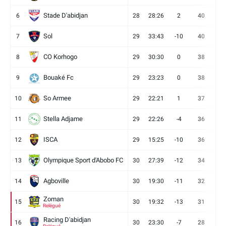
Stade D'abidjan
6
28
28:26
2
40
11
Sol
7
29
33:43
-10
40
12
CO Korhogo
8
29
30:30
0
38
10
Bouaké Fc
9
29
23:23
0
38
9
So Armee
10
29
22:21
1
37
9
Stella Adjame
11
29
22:26
-4
36
9
ISCA
12
29
15:25
-10
36
10
Olympique Sport d'Abobo FC
13
30
27:39
-12
34
9
Agboville
14
30
19:30
-11
32
7
Zoman
15
30
19:32
-13
31
7
Relégué
Racing D'abidjan
16
30
23:30
-7
28
6