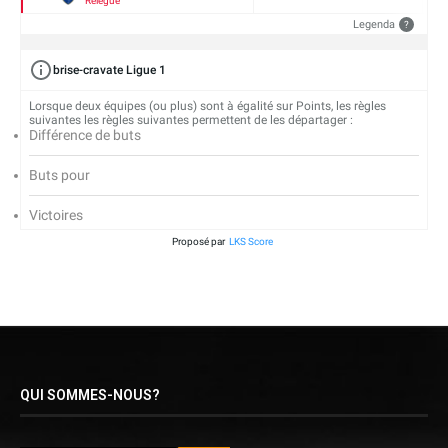
Relégué
Legenda
?
brise-cravate Ligue 1
Lorsque deux équipes (ou plus) sont à égalité sur Points, les règles
suivantes les règles suivantes permettent de les départager :
Différence de buts
Buts pour
Victoires
Proposé par
LKS Score
QUI SOMMES-NOUS?