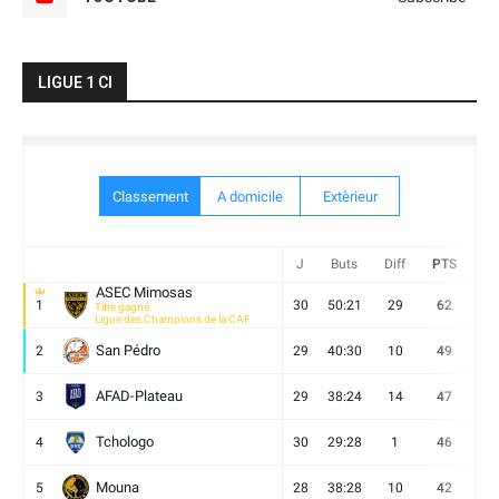
LIGUE 1 CI
Classement
A domicile
Extèrieur
J
Buts
Diff
PTS
V
ASEC Mimosas
1
30
50:21
29
62
19
Titre gagné
Ligue des Champions de la CAF
San Pédro
2
29
40:30
10
49
13
AFAD-Plateau
3
29
38:24
14
47
13
Tchologo
4
30
29:28
1
46
12
Mouna
5
28
38:28
10
42
12