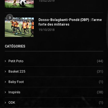
15/02/2019
3
Dosso-Bolagbanti-Pondé (DBP) : l’arme
forte des militaires
19/10/2018
CATÉGORIES
Petit Poto
(44)
Basket 225
(31)
Baby Foot
(1)
Inspirés
(38)
ODK
(1)