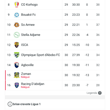
CO Korhogo
8
29
30:30
0
38
10
Bouaké Fc
9
29
23:23
0
38
9
So Armee
10
29
22:21
1
37
9
Stella Adjame
11
29
22:26
-4
36
9
ISCA
12
29
15:25
-10
36
10
Olympique Sport d'Abobo FC
13
30
27:39
-12
34
9
Agboville
14
30
19:30
-11
32
7
Zoman
15
30
19:32
-13
31
7
Relégué
Racing D'abidjan
16
30
23:30
-7
28
6
Relégué
Legenda
?
brise-cravate Ligue 1