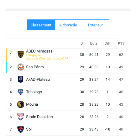
Classement
A domicile
Extèrieur
J
Buts
Diff
PTS
V
ASEC Mimosas
1
30
50:21
29
62
19
Titre gagné
Ligue des Champions de la CAF
San Pédro
2
29
40:30
10
49
13
AFAD-Plateau
3
29
38:24
14
47
13
Tchologo
4
30
29:28
1
46
12
Mouna
5
28
38:28
10
42
12
Stade D'abidjan
6
28
28:26
2
40
11
Sol
7
29
33:43
-10
40
12