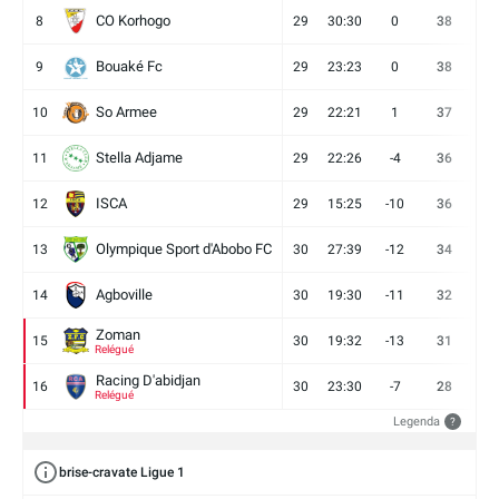
CO Korhogo
8
29
30:30
0
38
10
Bouaké Fc
9
29
23:23
0
38
9
So Armee
10
29
22:21
1
37
9
Stella Adjame
11
29
22:26
-4
36
9
ISCA
12
29
15:25
-10
36
10
Olympique Sport d'Abobo FC
13
30
27:39
-12
34
9
Agboville
14
30
19:30
-11
32
7
Zoman
15
30
19:32
-13
31
7
Relégué
Racing D'abidjan
16
30
23:30
-7
28
6
Relégué
Legenda
?
brise-cravate Ligue 1