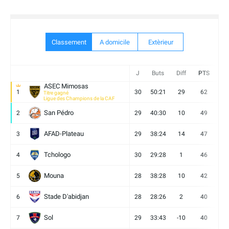
Classement
A domicile
Extèrieur
J
Buts
Diff
PTS
V
ASEC Mimosas
1
30
50:21
29
62
19
Titre gagné
Ligue des Champions de la CAF
San Pédro
2
29
40:30
10
49
13
AFAD-Plateau
3
29
38:24
14
47
13
Tchologo
4
30
29:28
1
46
12
Mouna
5
28
38:28
10
42
12
Stade D'abidjan
6
28
28:26
2
40
11
Sol
7
29
33:43
-10
40
12