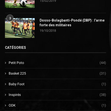
15/02/2019
3
Dosso-Bolagbanti-Pondé (DBP) : l’arme
forte des militaires
19/10/2018
CATÉGORIES
Petit Poto
(44)
Basket 225
(31)
Baby Foot
(1)
Inspirés
(38)
ODK
(1)