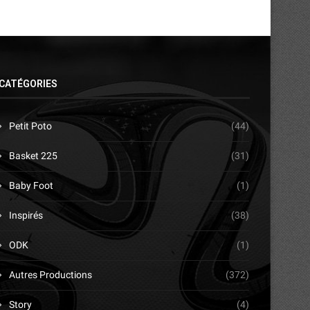
CATÉGORIES
Petit Poto
(44)
Basket 225
(31)
Baby Foot
(1)
Inspirés
(38)
ODK
(1)
Autres Productions
(372)
Story
(4)