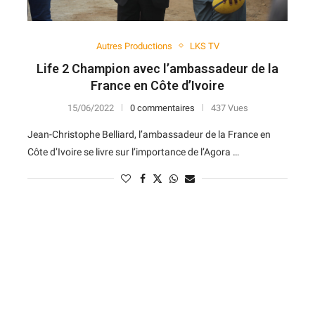
Autres Productions
LKS TV
Life 2 Champion avec l’ambassadeur de la
France en Côte d’Ivoire
15/06/2022
0 commentaires
437 Vues
Jean-Christophe Belliard, l’ambassadeur de la France en
Côte d’Ivoire se livre sur l’importance de l’Agora …
N
D
Forme
D
N
V
V
D
5
6