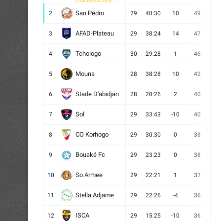
Champions de la
CAF
San Pédro
2
29
40:30
10
49
13
AFAD-Plateau
3
29
38:24
14
47
13
Tchologo
4
30
29:28
1
46
12
Mouna
5
28
38:28
10
42
12
Stade D'abidjan
6
28
28:26
2
40
11
Sol
7
29
33:43
-10
40
12
CO Korhogo
8
29
30:30
0
38
10
Bouaké Fc
9
29
23:23
0
38
9
So Armee
10
29
22:21
1
37
9
Stella Adjame
11
29
22:26
-4
36
9
ISCA
12
29
15:25
-10
36
10