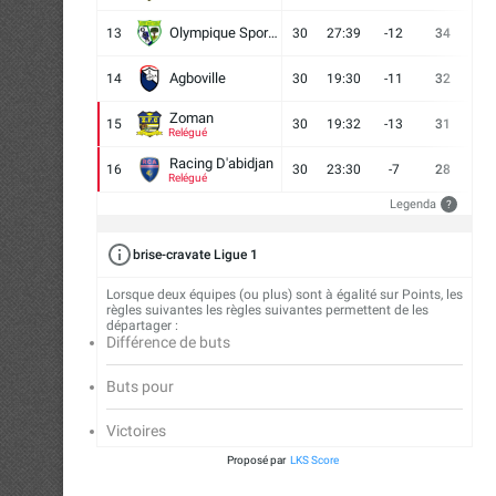
Olympique Sport d'Abobo FC
13
30
27:39
-12
34
9
Agboville
14
30
19:30
-11
32
7
Zoman
15
30
19:32
-13
31
7
Relégué
Racing D'abidjan
16
30
23:30
-7
28
6
Relégué
Legenda
?
brise-cravate Ligue 1
Lorsque deux équipes (ou plus) sont à égalité sur Points, les
règles suivantes les règles suivantes permettent de les
départager :
Différence de buts
Buts pour
Victoires
Proposé par
LKS Score