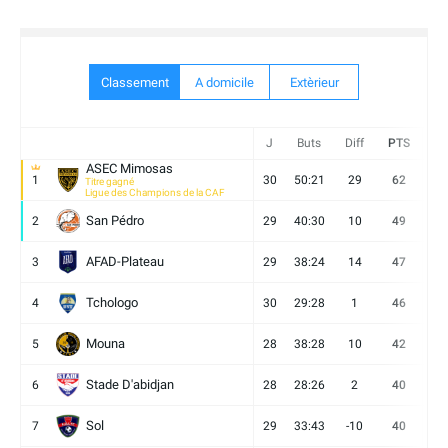
Classement
A domicile
Extèrieur
J
Buts
Diff
PTS
V
ASEC Mimosas
1
30
50:21
29
62
19
Titre gagné
Ligue des Champions de la CAF
San Pédro
2
29
40:30
10
49
13
AFAD-Plateau
3
29
38:24
14
47
13
Tchologo
4
30
29:28
1
46
12
Mouna
5
28
38:28
10
42
12
Stade D'abidjan
6
28
28:26
2
40
11
Sol
7
29
33:43
-10
40
12