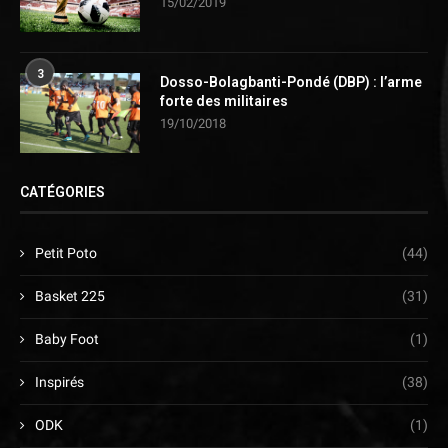
15/02/2019
3
Dosso-Bolagbanti-Pondé (DBP) : l’arme
forte des militaires
19/10/2018
CATÉGORIES
Petit Poto
(44)
Basket 225
(31)
Baby Foot
(1)
Inspirés
(38)
ODK
(1)