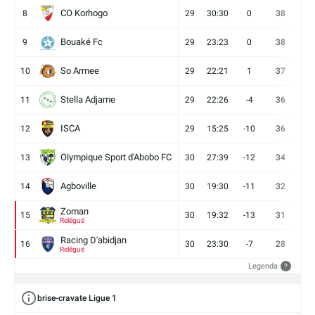
CO Korhogo
8
29
30:30
0
38
10
Bouaké Fc
9
29
23:23
0
38
9
So Armee
10
29
22:21
1
37
9
Stella Adjame
11
29
22:26
-4
36
9
ISCA
12
29
15:25
-10
36
10
Olympique Sport d'Abobo FC
13
30
27:39
-12
34
9
Agboville
14
30
19:30
-11
32
7
Zoman
15
30
19:32
-13
31
7
Relégué
Racing D'abidjan
16
30
23:30
-7
28
6
Relégué
Legenda
?
brise-cravate Ligue 1