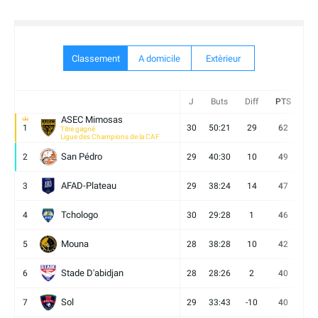
Classement
A domicile
Extèrieur
J
Buts
Diff
PTS
V
ASEC Mimosas
1
30
50:21
29
62
19
Titre gagné
Ligue des Champions de la CAF
San Pédro
2
29
40:30
10
49
13
AFAD-Plateau
3
29
38:24
14
47
13
Tchologo
4
30
29:28
1
46
12
Mouna
5
28
38:28
10
42
12
Stade D'abidjan
6
28
28:26
2
40
11
Sol
7
29
33:43
-10
40
12