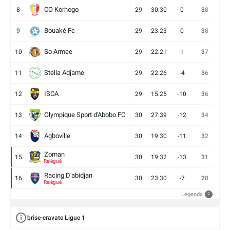
CO Korhogo
8
29
30:30
0
38
10
Bouaké Fc
9
29
23:23
0
38
9
So Armee
10
29
22:21
1
37
9
Stella Adjame
11
29
22:26
-4
36
9
ISCA
12
29
15:25
-10
36
10
Olympique Sport d'Abobo FC
13
30
27:39
-12
34
9
Agboville
14
30
19:30
-11
32
7
Zoman
15
30
19:32
-13
31
7
Relégué
Racing D'abidjan
16
30
23:30
-7
28
6
Relégué
Legenda
?
brise-cravate Ligue 1