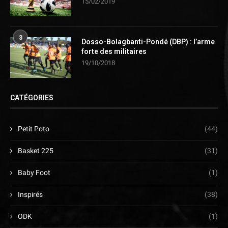
15/02/2019
3
Dosso-Bolagbanti-Pondé (DBP) : l’arme
forte des militaires
19/10/2018
CATÉGORIES
Petit Poto
(44)
Basket 225
(31)
Baby Foot
(1)
Inspirés
(38)
ODK
(1)