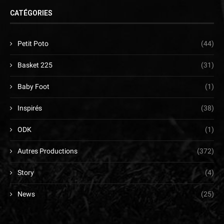
CATÉGORIES
Petit Poto
(44)
Basket 225
(31)
Baby Foot
(1)
Inspirés
(38)
ODK
(1)
Autres Productions
(372)
Story
(4)
News
(25)