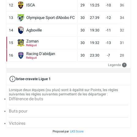
ISCA
12
29
15:25
-10
36
10
Olympique Sport d'Abobo FC
13
30
27:39
-12
34
9
Agboville
14
30
19:30
-11
32
7
Zoman
15
30
19:32
-13
31
7
Relégué
Racing D'abidjan
16
30
23:30
-7
28
6
Relégué
Legenda
?
brise-cravate Ligue 1
Lorsque deux équipes (ou plus) sont à égalité sur Points, les règles
suivantes les règles suivantes permettent de les départager :
Différence de buts
Buts pour
Victoires
Proposé par
LKS Score