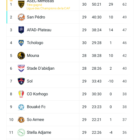
ASEC Mimosas
1
30
50:21
29
62
19
Titre gagné
Ligue des Champions de la CAF
San Pédro
2
29
40:30
10
49
13
AFAD-Plateau
3
29
38:24
14
47
13
Tchologo
4
30
29:28
1
46
12
Mouna
5
28
38:28
10
42
12
Stade D'abidjan
6
28
28:26
2
40
11
Sol
7
29
33:43
-10
40
12
CO Korhogo
8
29
30:30
0
38
10
Bouaké Fc
9
29
23:23
0
38
9
So Armee
10
29
22:21
1
37
9
Stella Adjame
11
29
22:26
-4
36
9