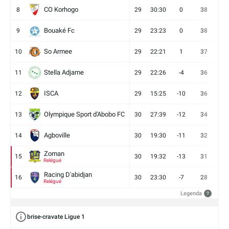
CO Korhogo
8
29
30:30
0
38
10
Bouaké Fc
9
29
23:23
0
38
9
So Armee
10
29
22:21
1
37
9
Stella Adjame
11
29
22:26
-4
36
9
ISCA
12
29
15:25
-10
36
10
Olympique Sport d'Abobo FC
13
30
27:39
-12
34
9
Agboville
14
30
19:30
-11
32
7
Zoman
15
30
19:32
-13
31
7
Relégué
Racing D'abidjan
16
30
23:30
-7
28
6
Relégué
Legenda
?
brise-cravate Ligue 1