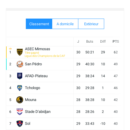
Classement
A domicile
Extèrieur
J
Buts
Diff
PTS
V
ASEC Mimosas
1
30
50:21
29
62
19
Titre gagné
Ligue des Champions de la CAF
San Pédro
2
29
40:30
10
49
13
AFAD-Plateau
3
29
38:24
14
47
13
Tchologo
4
30
29:28
1
46
12
Mouna
5
28
38:28
10
42
12
Stade D'abidjan
6
28
28:26
2
40
11
Sol
7
29
33:43
-10
40
12