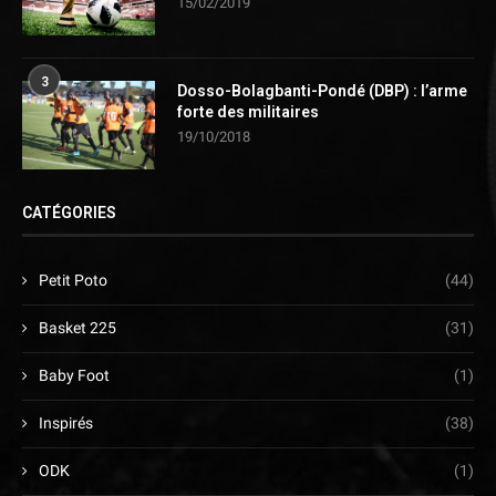
15/02/2019
3
Dosso-Bolagbanti-Pondé (DBP) : l’arme
forte des militaires
19/10/2018
CATÉGORIES
Petit Poto
(44)
Basket 225
(31)
Baby Foot
(1)
Inspirés
(38)
ODK
(1)