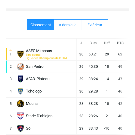
Classement
A domicile
Extèrieur
J
Buts
Diff
PTS
V
ASEC Mimosas
1
30
50:21
29
62
19
Titre gagné
Ligue des Champions de la CAF
San Pédro
2
29
40:30
10
49
13
AFAD-Plateau
3
29
38:24
14
47
13
Tchologo
4
30
29:28
1
46
12
Mouna
5
28
38:28
10
42
12
Stade D'abidjan
6
28
28:26
2
40
11
Sol
7
29
33:43
-10
40
12