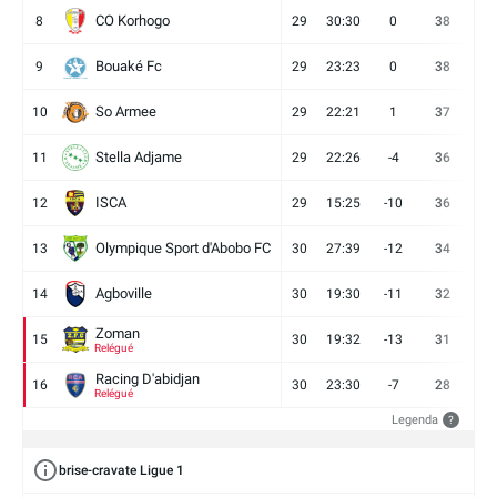
CO Korhogo
8
29
30:30
0
38
10
Bouaké Fc
9
29
23:23
0
38
9
So Armee
10
29
22:21
1
37
9
Stella Adjame
11
29
22:26
-4
36
9
ISCA
12
29
15:25
-10
36
10
Olympique Sport d'Abobo FC
13
30
27:39
-12
34
9
Agboville
14
30
19:30
-11
32
7
Zoman
15
30
19:32
-13
31
7
Relégué
Racing D'abidjan
16
30
23:30
-7
28
6
Relégué
Legenda
?
brise-cravate Ligue 1