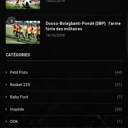
15/02/2019
3
Dosso-Bolagbanti-Pondé (DBP) : l’arme
forte des militaires
19/10/2018
CATÉGORIES
Petit Poto
(44)
Basket 225
(31)
Baby Foot
(1)
Inspirés
(38)
ODK
(1)