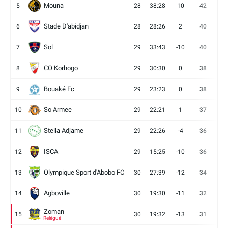
Mouna
5
28
38:28
10
42
12
Stade D'abidjan
6
28
28:26
2
40
11
Sol
7
29
33:43
-10
40
12
CO Korhogo
8
29
30:30
0
38
10
Bouaké Fc
9
29
23:23
0
38
9
So Armee
10
29
22:21
1
37
9
Stella Adjame
11
29
22:26
-4
36
9
ISCA
12
29
15:25
-10
36
10
Olympique Sport d'Abobo FC
13
30
27:39
-12
34
9
Agboville
14
30
19:30
-11
32
7
Zoman
15
30
19:32
-13
31
7
Relégué