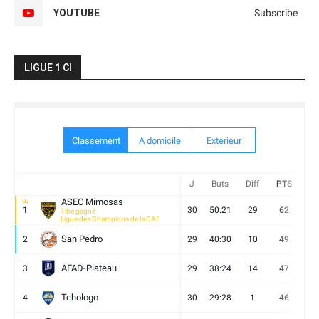
YOUTUBE
Subscribe
LIGUE 1 CI
Classement
A domicile
Extèrieur
J
Buts
Diff
PTS
V
ASEC Mimosas
1
30
50:21
29
62
19
Titre gagné
Ligue des Champions de la CAF
San Pédro
2
29
40:30
10
49
13
AFAD-Plateau
3
29
38:24
14
47
13
Tchologo
4
30
29:28
1
46
12