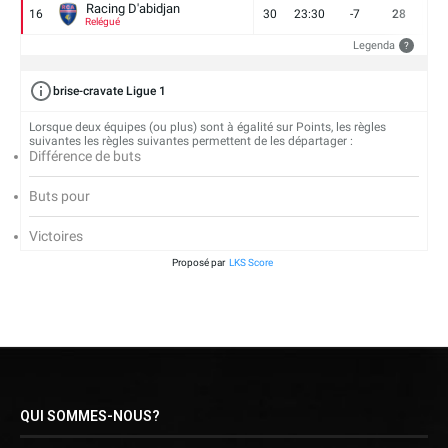
Racing D'abidjan
16
30
23:30
-7
28
6
Relégué
Legenda
?
brise-cravate Ligue 1
Lorsque deux équipes (ou plus) sont à égalité sur Points, les règles
suivantes les règles suivantes permettent de les départager :
Différence de buts
Buts pour
Victoires
Proposé par
LKS Score
QUI SOMMES-NOUS?