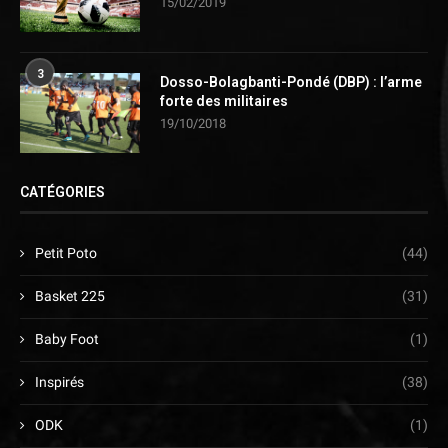
15/02/2019
3
Dosso-Bolagbanti-Pondé (DBP) : l’arme
forte des militaires
19/10/2018
CATÉGORIES
Petit Poto
(44)
Basket 225
(31)
Baby Foot
(1)
Inspirés
(38)
ODK
(1)