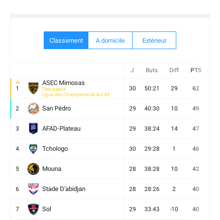
Classement
A domicile
Extèrieur
J
Buts
Diff
PTS
V
ASEC Mimosas
1
30
50:21
29
62
19
Titre gagné
Ligue des Champions de la CAF
San Pédro
2
29
40:30
10
49
13
AFAD-Plateau
3
29
38:24
14
47
13
Tchologo
4
30
29:28
1
46
12
Mouna
5
28
38:28
10
42
12
Stade D'abidjan
6
28
28:26
2
40
11
Sol
7
29
33:43
-10
40
12