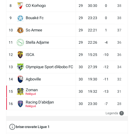
CO Korhogo
8
29
30:30
0
38
10
Bouaké Fc
9
29
23:23
0
38
9
So Armee
10
29
22:21
1
37
9
Stella Adjame
11
29
22:26
-4
36
9
ISCA
12
29
15:25
-10
36
10
Olympique Sport d'Abobo FC
13
30
27:39
-12
34
9
Agboville
14
30
19:30
-11
32
7
Zoman
15
30
19:32
-13
31
7
Relégué
Racing D'abidjan
16
30
23:30
-7
28
6
Relégué
Legenda
?
brise-cravate Ligue 1