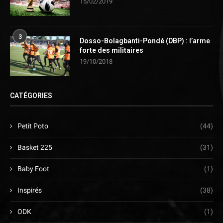
15/02/2019
3
Dosso-Bolagbanti-Pondé (DBP) : l’arme
forte des militaires
19/10/2018
CATÉGORIES
Petit Poto
(44)
Basket 225
(31)
Baby Foot
(1)
Inspirés
(38)
ODK
(1)