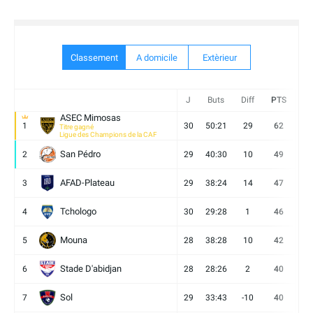
Classement
A domicile
Extèrieur
J
Buts
Diff
PTS
V
ASEC Mimosas
1
30
50:21
29
62
19
Titre gagné
Ligue des Champions de la CAF
San Pédro
2
29
40:30
10
49
13
AFAD-Plateau
3
29
38:24
14
47
13
Tchologo
4
30
29:28
1
46
12
Mouna
5
28
38:28
10
42
12
Stade D'abidjan
6
28
28:26
2
40
11
Sol
7
29
33:43
-10
40
12