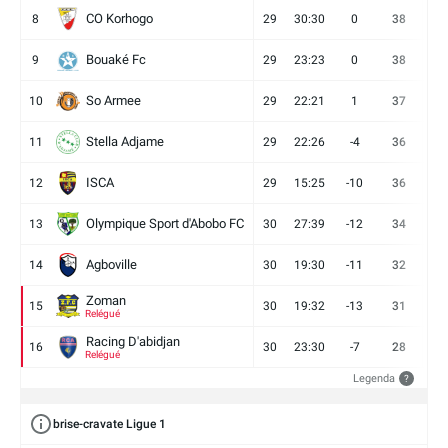
CO Korhogo
8
29
30:30
0
38
10
Bouaké Fc
9
29
23:23
0
38
9
So Armee
10
29
22:21
1
37
9
Stella Adjame
11
29
22:26
-4
36
9
ISCA
12
29
15:25
-10
36
10
Olympique Sport d'Abobo FC
13
30
27:39
-12
34
9
Agboville
14
30
19:30
-11
32
7
Zoman
15
30
19:32
-13
31
7
Relégué
Racing D'abidjan
16
30
23:30
-7
28
6
Relégué
Legenda
?
brise-cravate Ligue 1