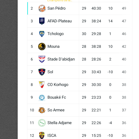
Champions de la
CAF
San Pédro
2
29
40:30
10
49
13
AFAD-Plateau
3
29
38:24
14
47
13
Tchologo
4
30
29:28
1
46
12
Mouna
5
28
38:28
10
42
12
Stade D'abidjan
6
28
28:26
2
40
11
Sol
7
29
33:43
-10
40
12
CO Korhogo
8
29
30:30
0
38
10
Bouaké Fc
9
29
23:23
0
38
9
So Armee
10
29
22:21
1
37
9
Stella Adjame
11
29
22:26
-4
36
9
ISCA
12
29
15:25
-10
36
10