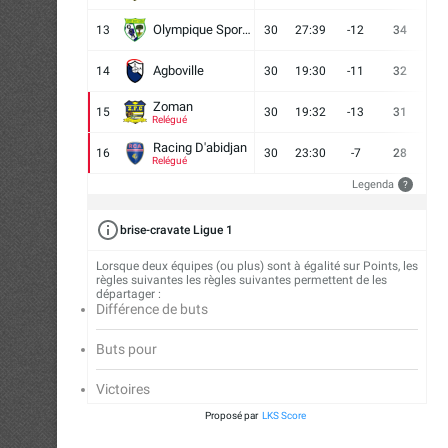
Olympique Sport d'Abobo FC
13
30
27:39
-12
34
9
Agboville
14
30
19:30
-11
32
7
Zoman
15
30
19:32
-13
31
7
Relégué
Racing D'abidjan
16
30
23:30
-7
28
6
Relégué
Legenda
?
brise-cravate Ligue 1
Lorsque deux équipes (ou plus) sont à égalité sur Points, les
règles suivantes les règles suivantes permettent de les
départager :
Différence de buts
Buts pour
Victoires
Proposé par
LKS Score