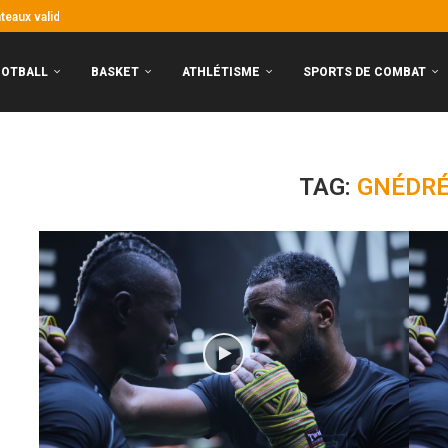
entrée !
ntants ivoiriens connaissent le chemin
ai pas beaucoup...
stoire !
eaux garçons frappent fort, les...
nt aux portes de la CAN
y : premier choc de la saison
Algérie !
OOTBALL
BASKET
ATHLÉTISME
SPORTS DE COMBAT
TAG:
GNÉDRÉ