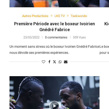
Autres Productions
LKS TV
Taekwondo
Première Période avec le boxeur Ivoirien
Ki
Gnédré Fabrice
23/03/2022
0 commentaires
559 Vues
Un moment sans stress où le boxeur Ivoirien Gnédré Fabrice
Le box
nous dévoile ses premières expériences.
pour s
N
D
Forme
D
N
V
V
D
5
6