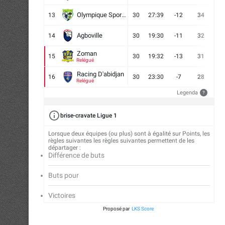
Olympique Sport d'Abobo FC
13
30
27:39
-12
34
9
Agboville
14
30
19:30
-11
32
7
Zoman
15
30
19:32
-13
31
7
Relégué
Racing D'abidjan
16
30
23:30
-7
28
6
Relégué
Legenda
?
brise-cravate Ligue 1
Lorsque deux équipes (ou plus) sont à égalité sur Points, les
règles suivantes les règles suivantes permettent de les
départager :
Différence de buts
Buts pour
Victoires
Proposé par
LKS Score