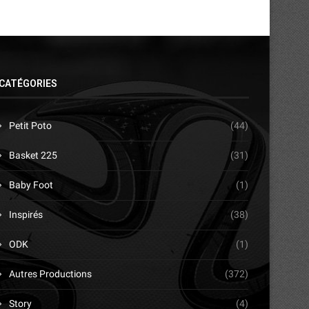
CATÉGORIES
Petit Poto
(44)
Basket 225
(31)
Baby Foot
(1)
Inspirés
(38)
ODK
(1)
Autres Productions
(372)
Story
(4)