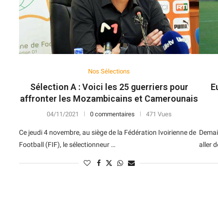
10
6
N
V
D
V
D
8
8
V
V
V
V
V
10
8
N
N
V
V
V
Nos Sélections
6
10
D
N
V
D
V
Sélection A : Voici les 25 guerriers pour
E
7
10
V
D
D
D
N
affronter les Mozambicains et Camerounais
4
13
D
V
V
D
V
04/11/2021
0 commentaires
471 Vues
Ce jeudi 4 novembre, au siège de la Fédération Ivoirienne de
Demain
8
11
D
V
D
D
N
Football (FIF), le sélectionneur …
aller 
11
9
N
D
V
V
V
10
10
N
N
D
N
V
9
11
V
V
N
V
N
6
13
N
V
D
D
N