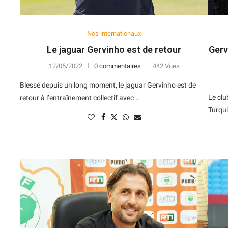
Nos internationaux
Le jaguar Gervinho est de retour
Gerv
12/05/2022
0 commentaires
442 Vues
Blessé depuis un long moment, le jaguar Gervinho est de
Le clu
retour à l’entraînement collectif avec …
Turqui
N
D
Forme
D
N
V
V
D
5
6