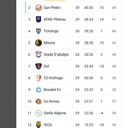
Champions de la
CAF
San Pédro
2
29
40:30
10
49
13
AFAD-Plateau
3
29
38:24
14
47
13
Tchologo
4
30
29:28
1
46
12
Mouna
5
28
38:28
10
42
12
Stade D'abidjan
6
28
28:26
2
40
11
Sol
7
29
33:43
-10
40
12
CO Korhogo
8
29
30:30
0
38
10
Bouaké Fc
9
29
23:23
0
38
9
So Armee
10
29
22:21
1
37
9
Stella Adjame
11
29
22:26
-4
36
9
ISCA
12
29
15:25
-10
36
10