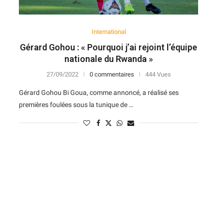
International
Gérard Gohou : « Pourquoi j’ai rejoint l’équipe
nationale du Rwanda »
27/09/2022
0 commentaires
444 Vues
Gérard Gohou Bi Goua, comme annoncé, a réalisé ses
premières foulées sous la tunique de …
N
D
Forme
D
N
V
V
D
5
6