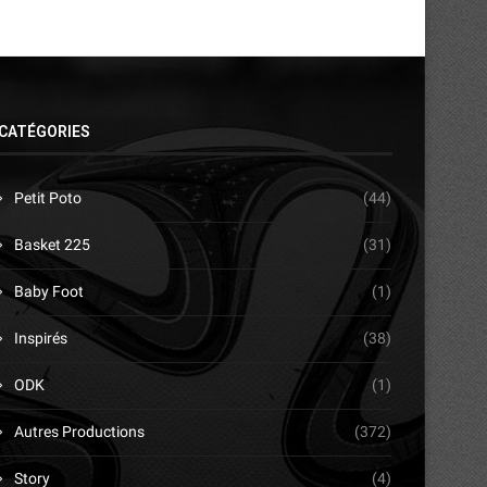
CATÉGORIES
Petit Poto
(44)
Basket 225
(31)
Baby Foot
(1)
Inspirés
(38)
ODK
(1)
Autres Productions
(372)
Story
(4)