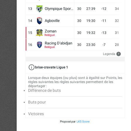
Olympique Sport d'Abobo FC
13
30
27:39
-12
34
9
Agboville
14
30
19:30
-11
32
7
Zoman
15
30
19:32
-13
31
7
Relégué
Racing D'abidjan
16
30
23:30
-7
28
6
Relégué
Legenda
?
brise-cravate Ligue 1
Lorsque deux équipes (ou plus) sont à égalité sur Points, les
règles suivantes les règles suivantes permettent de les
départager :
Différence de buts
Buts pour
Victoires
Proposé par
LKS Score