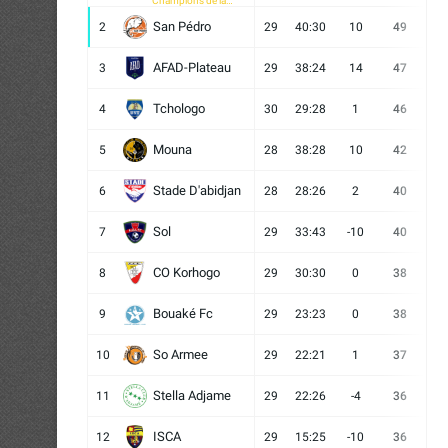
Champions de la
CAF
San Pédro
2
29
40:30
10
49
13
AFAD-Plateau
3
29
38:24
14
47
13
Tchologo
4
30
29:28
1
46
12
Mouna
5
28
38:28
10
42
12
Stade D'abidjan
6
28
28:26
2
40
11
Sol
7
29
33:43
-10
40
12
CO Korhogo
8
29
30:30
0
38
10
Bouaké Fc
9
29
23:23
0
38
9
So Armee
10
29
22:21
1
37
9
Stella Adjame
11
29
22:26
-4
36
9
ISCA
12
29
15:25
-10
36
10