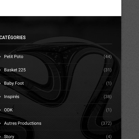
CATÉGORIES
Petit Poto
(44)
Basket 225
(31)
Baby Foot
(1)
Inspirés
(38)
ODK
(1)
Autres Productions
(372)
Story
(4)