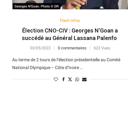
Flash Infos
Élection CNO-CIV : Georges N’Goan a
succédé au Général Lassana Palenfo
03/05/2022
0 commentaires
622 Vues
Au terme de 2 tours de l’élection présidentielle au Comité
National Olympique – Côte d’Ivoire …
N
D
Forme
D
N
V
V
D
5
6