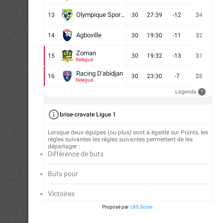
Olympique Sport d'Abobo FC
13
30
27:39
-12
34
9
Agboville
14
30
19:30
-11
32
7
Zoman
15
30
19:32
-13
31
7
Relégué
Racing D'abidjan
16
30
23:30
-7
28
6
Relégué
Legenda
?
brise-cravate Ligue 1
Lorsque deux équipes (ou plus) sont à égalité sur Points, les
règles suivantes les règles suivantes permettent de les
départager :
Différence de buts
Buts pour
Victoires
Proposé par
LKS Score