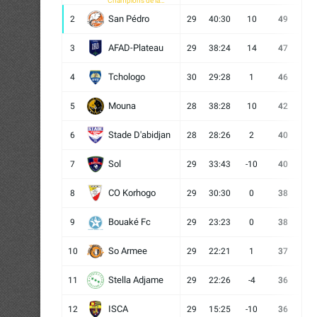
Champions de la
CAF
San Pédro
2
29
40:30
10
49
13
AFAD-Plateau
3
29
38:24
14
47
13
Tchologo
4
30
29:28
1
46
12
Mouna
5
28
38:28
10
42
12
Stade D'abidjan
6
28
28:26
2
40
11
Sol
7
29
33:43
-10
40
12
CO Korhogo
8
29
30:30
0
38
10
Bouaké Fc
9
29
23:23
0
38
9
So Armee
10
29
22:21
1
37
9
Stella Adjame
11
29
22:26
-4
36
9
ISCA
12
29
15:25
-10
36
10