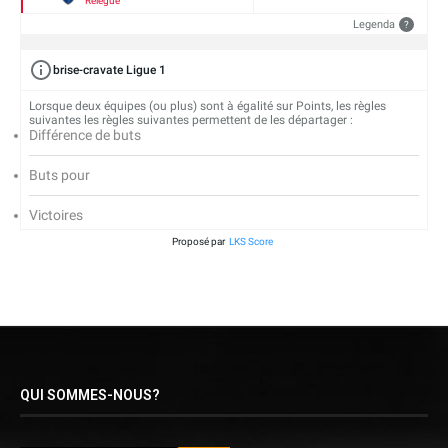
Relégué
Legenda
?
brise-cravate Ligue 1
Lorsque deux équipes (ou plus) sont à égalité sur Points, les règles
suivantes les règles suivantes permettent de les départager :
Différence de buts
Buts pour
Victoires
Proposé par
LKS Score
QUI SOMMES-NOUS?