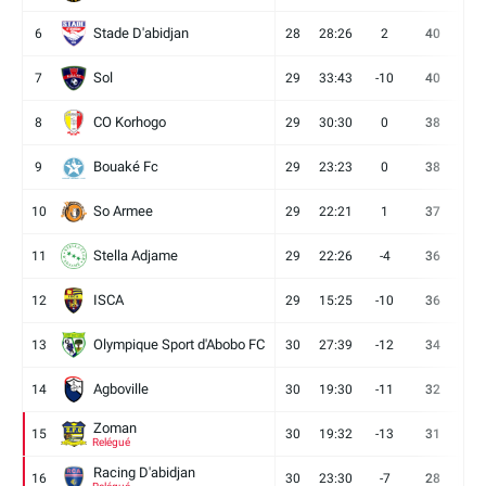
Stade D'abidjan
6
28
28:26
2
40
11
Sol
7
29
33:43
-10
40
12
CO Korhogo
8
29
30:30
0
38
10
Bouaké Fc
9
29
23:23
0
38
9
So Armee
10
29
22:21
1
37
9
Stella Adjame
11
29
22:26
-4
36
9
ISCA
12
29
15:25
-10
36
10
Olympique Sport d'Abobo FC
13
30
27:39
-12
34
9
Agboville
14
30
19:30
-11
32
7
Zoman
15
30
19:32
-13
31
7
Relégué
Racing D'abidjan
16
30
23:30
-7
28
6