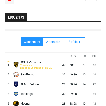
LIGUE 1 CI
Classement
A domicile
Extèrieur
J
Buts
Diff
PTS
V
ASEC Mimosas
1
30
50:21
29
62
19
Titre gagné
Ligue des Champions de la CAF
San Pédro
2
29
40:30
10
49
13
AFAD-Plateau
3
29
38:24
14
47
13
Tchologo
4
30
29:28
1
46
12
Mouna
5
28
38:28
10
42
12