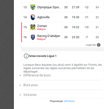
Olympique Sport d'Abobo FC
13
30
27:39
-12
34
9
Agboville
14
30
19:30
-11
32
7
Zoman
15
30
19:32
-13
31
7
Relégué
Racing D'abidjan
16
30
23:30
-7
28
6
Relégué
Legenda
?
brise-cravate Ligue 1
Lorsque deux équipes (ou plus) sont à égalité sur Points, les
règles suivantes les règles suivantes permettent de les
départager :
Différence de buts
Buts pour
Victoires
Proposé par
LKS Score