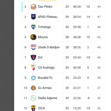
Champions de la
CAF
San Pédro
2
29
40:30
10
49
13
AFAD-Plateau
3
29
38:24
14
47
13
Tchologo
4
30
29:28
1
46
12
Mouna
5
28
38:28
10
42
12
Stade D'abidjan
6
28
28:26
2
40
11
Sol
7
29
33:43
-10
40
12
CO Korhogo
8
29
30:30
0
38
10
Bouaké Fc
9
29
23:23
0
38
9
So Armee
10
29
22:21
1
37
9
Stella Adjame
11
29
22:26
-4
36
9
ISCA
12
29
15:25
-10
36
10