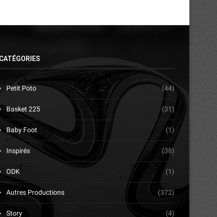
CATÉGORIES
Petit Poto
(44)
Basket 225
(31)
Baby Foot
(1)
Inspirés
(38)
ODK
(1)
Autres Productions
(372)
Story
(4)