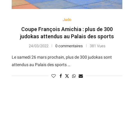
Judo
Coupe François Amichia : plus de 300
judokas attendus au Palais des sports
24/03/2022
0 commentaires
381 Vues
Le samedi 26 mars prochain, plus de 300 judokas sont
attendus au Palais des sports …
N
D
Forme
D
N
V
V
D
5
6