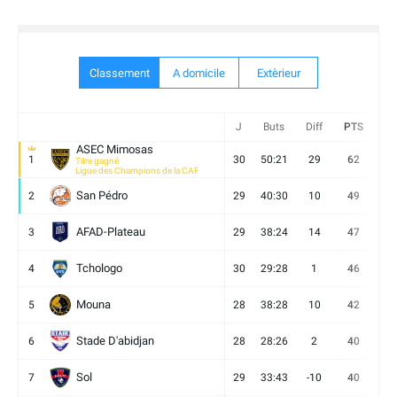
Classement
A domicile
Extèrieur
J
Buts
Diff
PTS
V
ASEC Mimosas
1
30
50:21
29
62
19
Titre gagné
Ligue des Champions de la CAF
San Pédro
2
29
40:30
10
49
13
AFAD-Plateau
3
29
38:24
14
47
13
Tchologo
4
30
29:28
1
46
12
Mouna
5
28
38:28
10
42
12
Stade D'abidjan
6
28
28:26
2
40
11
Sol
7
29
33:43
-10
40
12