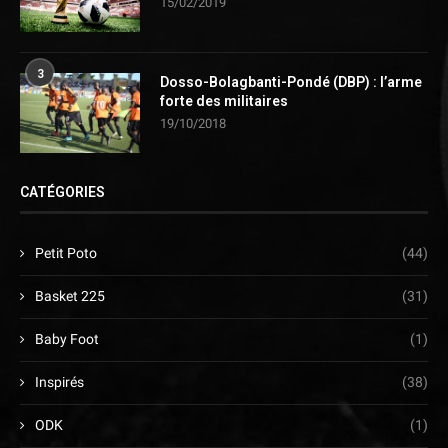
15/02/2019
3
Dosso-Bolagbanti-Pondé (DBP) : l’arme
forte des militaires
19/10/2018
CATÉGORIES
Petit Poto
(44)
Basket 225
(31)
Baby Foot
(1)
Inspirés
(38)
ODK
(1)