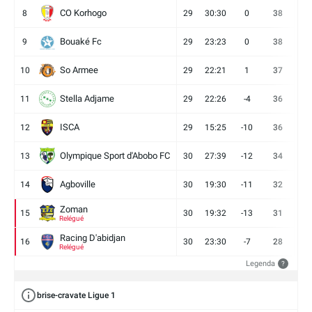
CO Korhogo
8
29
30:30
0
38
10
Bouaké Fc
9
29
23:23
0
38
9
So Armee
10
29
22:21
1
37
9
Stella Adjame
11
29
22:26
-4
36
9
ISCA
12
29
15:25
-10
36
10
Olympique Sport d'Abobo FC
13
30
27:39
-12
34
9
Agboville
14
30
19:30
-11
32
7
Zoman
15
30
19:32
-13
31
7
Relégué
Racing D'abidjan
16
30
23:30
-7
28
6
Relégué
Legenda
?
brise-cravate Ligue 1