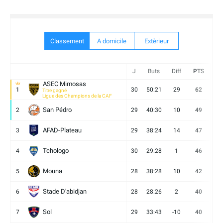
Classement
A domicile
Extèrieur
J
Buts
Diff
PTS
V
ASEC Mimosas
1
30
50:21
29
62
19
Titre gagné
Ligue des Champions de la CAF
San Pédro
2
29
40:30
10
49
13
AFAD-Plateau
3
29
38:24
14
47
13
Tchologo
4
30
29:28
1
46
12
Mouna
5
28
38:28
10
42
12
Stade D'abidjan
6
28
28:26
2
40
11
Sol
7
29
33:43
-10
40
12