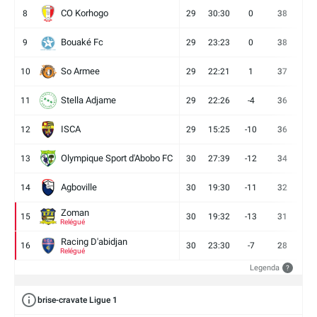
CO Korhogo
8
29
30:30
0
38
10
Bouaké Fc
9
29
23:23
0
38
9
So Armee
10
29
22:21
1
37
9
Stella Adjame
11
29
22:26
-4
36
9
ISCA
12
29
15:25
-10
36
10
Olympique Sport d'Abobo FC
13
30
27:39
-12
34
9
Agboville
14
30
19:30
-11
32
7
Zoman
15
30
19:32
-13
31
7
Relégué
Racing D'abidjan
16
30
23:30
-7
28
6
Relégué
Legenda
?
brise-cravate Ligue 1