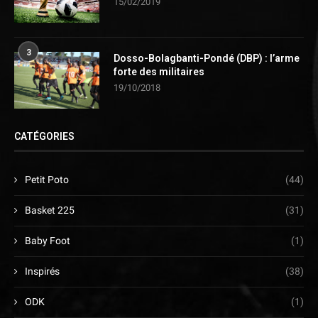
15/02/2019
3
Dosso-Bolagbanti-Pondé (DBP) : l’arme
forte des militaires
19/10/2018
CATÉGORIES
Petit Poto
(44)
Basket 225
(31)
Baby Foot
(1)
Inspirés
(38)
ODK
(1)