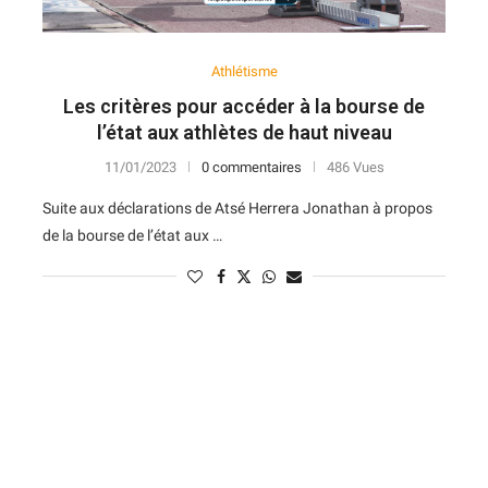
Athlétisme
Les critères pour accéder à la bourse de
l’état aux athlètes de haut niveau
11/01/2023
0 commentaires
486 Vues
Suite aux déclarations de Atsé Herrera Jonathan à propos
de la bourse de l’état aux …
N
D
Forme
D
N
V
V
D
5
6