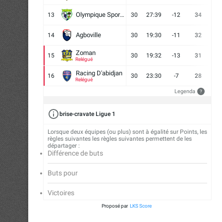
Olympique Sport d'Abobo FC
13
30
27:39
-12
34
9
Agboville
14
30
19:30
-11
32
7
Zoman
15
30
19:32
-13
31
7
Relégué
Racing D'abidjan
16
30
23:30
-7
28
6
Relégué
Legenda
?
brise-cravate Ligue 1
Lorsque deux équipes (ou plus) sont à égalité sur Points, les
règles suivantes les règles suivantes permettent de les
départager :
Différence de buts
Buts pour
Victoires
Proposé par
LKS Score