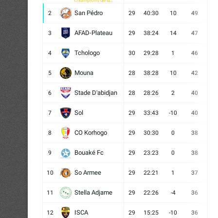
Champions de la
CAF
San Pédro
2
29
40:30
10
49
13
AFAD-Plateau
3
29
38:24
14
47
13
Tchologo
4
30
29:28
1
46
12
Mouna
5
28
38:28
10
42
12
Stade D'abidjan
6
28
28:26
2
40
11
Sol
7
29
33:43
-10
40
12
CO Korhogo
8
29
30:30
0
38
10
Bouaké Fc
9
29
23:23
0
38
9
So Armee
10
29
22:21
1
37
9
Stella Adjame
11
29
22:26
-4
36
9
ISCA
12
29
15:25
-10
36
10