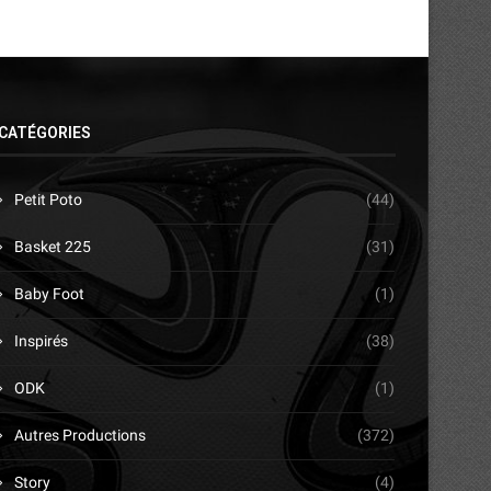
CATÉGORIES
Petit Poto
(44)
Basket 225
(31)
Baby Foot
(1)
Inspirés
(38)
ODK
(1)
Autres Productions
(372)
Story
(4)