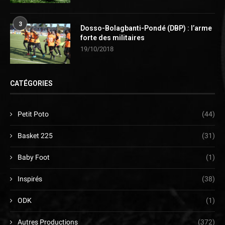
3
Dosso-Bolagbanti-Pondé (DBP) : l’arme
forte des militaires
19/10/2018
CATÉGORIES
Petit Poto
(44)
Basket 225
(31)
Baby Foot
(1)
Inspirés
(38)
ODK
(1)
Autres Productions
(372)