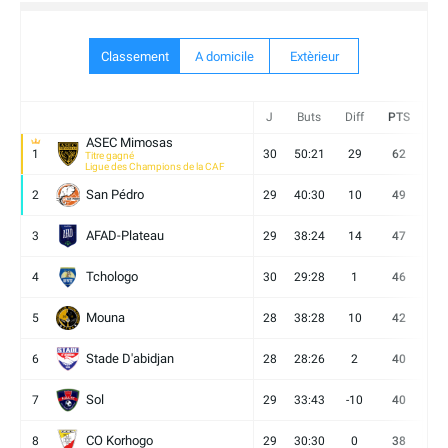
Classement
A domicile
Extèrieur
J
Buts
Diff
PTS
V
ASEC Mimosas
1
30
50:21
29
62
19
Titre gagné
Ligue des Champions de la CAF
San Pédro
2
29
40:30
10
49
13
AFAD-Plateau
3
29
38:24
14
47
13
Tchologo
4
30
29:28
1
46
12
Mouna
5
28
38:28
10
42
12
Stade D'abidjan
6
28
28:26
2
40
11
Sol
7
29
33:43
-10
40
12
CO Korhogo
8
29
30:30
0
38
10