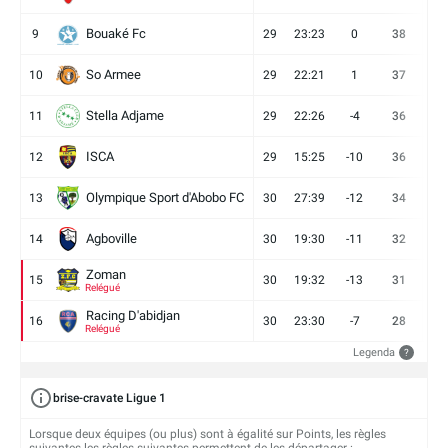
Bouaké Fc
9
29
23:23
0
38
9
So Armee
10
29
22:21
1
37
9
Stella Adjame
11
29
22:26
-4
36
9
ISCA
12
29
15:25
-10
36
10
Olympique Sport d'Abobo FC
13
30
27:39
-12
34
9
Agboville
14
30
19:30
-11
32
7
Zoman
15
30
19:32
-13
31
7
Relégué
Racing D'abidjan
16
30
23:30
-7
28
6
Relégué
Legenda
?
brise-cravate Ligue 1
Lorsque deux équipes (ou plus) sont à égalité sur Points, les règles