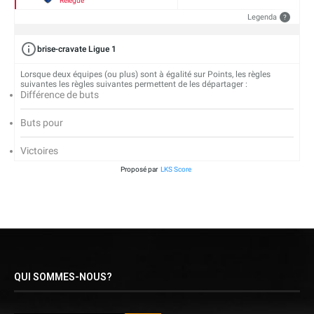
Relégué
Legenda
?
brise-cravate Ligue 1
Lorsque deux équipes (ou plus) sont à égalité sur Points, les règles
suivantes les règles suivantes permettent de les départager :
Différence de buts
Buts pour
Victoires
Proposé par
LKS Score
QUI SOMMES-NOUS?