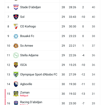
Stade D'abidjan
6
28
28:26
2
40
11
Sol
7
29
33:43
-10
40
12
CO Korhogo
8
29
30:30
0
38
10
Bouaké Fc
9
29
23:23
0
38
9
So Armee
10
29
22:21
1
37
9
Stella Adjame
11
29
22:26
-4
36
9
ISCA
12
29
15:25
-10
36
10
Olympique Sport d'Abobo FC
13
30
27:39
-12
34
9
Agboville
14
30
19:30
-11
32
7
Zoman
15
30
19:32
-13
31
7
Relégué
Racing D'abidjan
16
30
23:30
-7
28
6