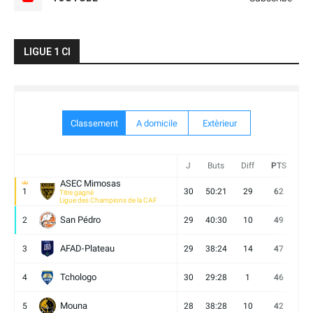
LIGUE 1 CI
Classement
A domicile
Extèrieur
J
Buts
Diff
PTS
V
ASEC Mimosas
1
30
50:21
29
62
19
Titre gagné
Ligue des Champions de la CAF
San Pédro
2
29
40:30
10
49
13
AFAD-Plateau
3
29
38:24
14
47
13
Tchologo
4
30
29:28
1
46
12
Mouna
5
28
38:28
10
42
12