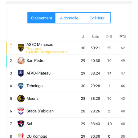
Classement
A domicile
Extèrieur
J
Buts
Diff
PTS
V
ASEC Mimosas
1
30
50:21
29
62
19
Titre gagné
Ligue des Champions de la CAF
San Pédro
2
29
40:30
10
49
13
AFAD-Plateau
3
29
38:24
14
47
13
Tchologo
4
30
29:28
1
46
12
Mouna
5
28
38:28
10
42
12
Stade D'abidjan
6
28
28:26
2
40
11
Sol
7
29
33:43
-10
40
12
CO Korhogo
8
29
30:30
0
38
10