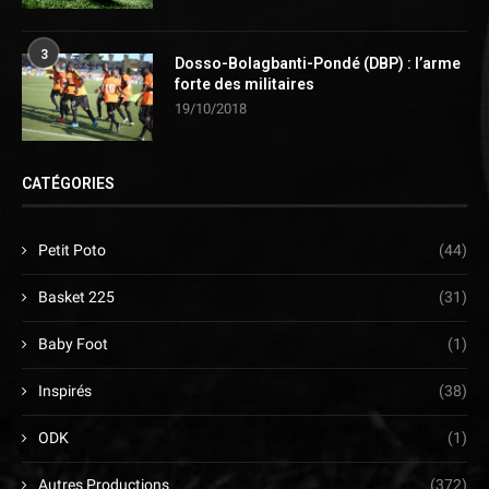
3
Dosso-Bolagbanti-Pondé (DBP) : l’arme
forte des militaires
19/10/2018
CATÉGORIES
Petit Poto
(44)
Basket 225
(31)
Baby Foot
(1)
Inspirés
(38)
ODK
(1)
Autres Productions
(372)