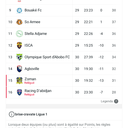
Bouaké Fc
9
29
23:23
0
38
9
So Armee
10
29
22:21
1
37
9
Stella Adjame
11
29
22:26
-4
36
9
ISCA
12
29
15:25
-10
36
10
Olympique Sport d'Abobo FC
13
30
27:39
-12
34
9
Agboville
14
30
19:30
-11
32
7
Zoman
15
30
19:32
-13
31
7
Relégué
Racing D'abidjan
16
30
23:30
-7
28
6
Relégué
Legenda
?
brise-cravate Ligue 1
Lorsque deux équipes (ou plus) sont à égalité sur Points, les règles