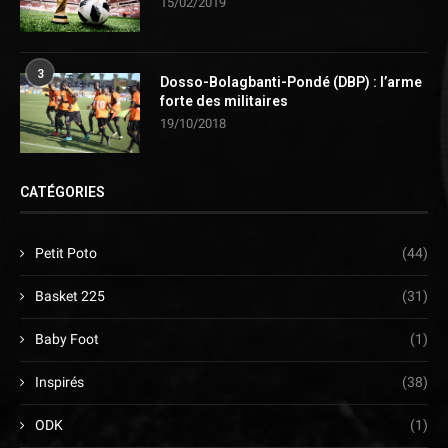
15/02/2019
3
Dosso-Bolagbanti-Pondé (DBP) : l’arme
forte des militaires
19/10/2018
CATÉGORIES
Petit Poto
(44)
Basket 225
(31)
Baby Foot
(1)
Inspirés
(38)
ODK
(1)