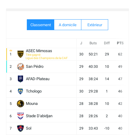
Classement
A domicile
Extèrieur
J
Buts
Diff
PTS
V
ASEC Mimosas
1
30
50:21
29
62
19
Titre gagné
Ligue des Champions de la CAF
San Pédro
2
29
40:30
10
49
13
AFAD-Plateau
3
29
38:24
14
47
13
Tchologo
4
30
29:28
1
46
12
Mouna
5
28
38:28
10
42
12
Stade D'abidjan
6
28
28:26
2
40
11
Sol
7
29
33:43
-10
40
12