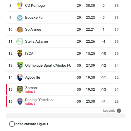
CO Korhogo
8
29
30:30
0
38
10
Bouaké Fc
9
29
23:23
0
38
9
So Armee
10
29
22:21
1
37
9
Stella Adjame
11
29
22:26
-4
36
9
ISCA
12
29
15:25
-10
36
10
Olympique Sport d'Abobo FC
13
30
27:39
-12
34
9
Agboville
14
30
19:30
-11
32
7
Zoman
15
30
19:32
-13
31
7
Relégué
Racing D'abidjan
16
30
23:30
-7
28
6
Relégué
Legenda
?
brise-cravate Ligue 1