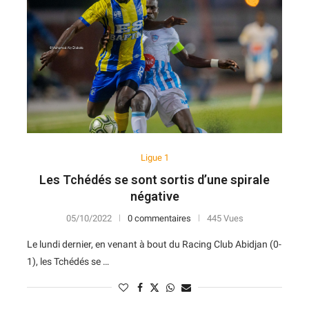
7
14
V
D
D
D
N
11
12
N
D
N
V
V
10
13
D
N
V
D
D
10
14
D
D
D
D
D
Ligue 1
Les Tchédés se sont sortis d’une spirale
négative
05/10/2022
0 commentaires
445 Vues
Le lundi dernier, en venant à bout du Racing Club Abidjan (0-
1), les Tchédés se …