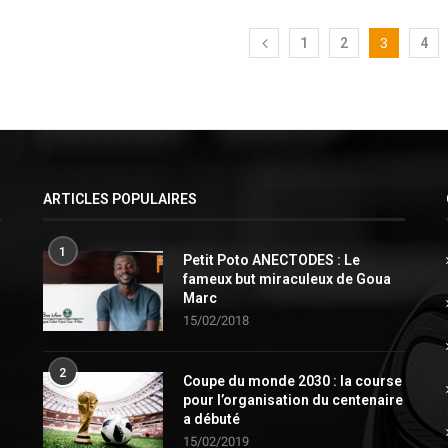
1
2
3
4
ARTICLES POPULAIRES
1
Petit Poto ANECTODES : Le
fameux but miraculeux de Goua
Marc
15/02/2018
2
Coupe du monde 2030 : la course
pour l’organisation du centenaire
a débuté
15/02/2019