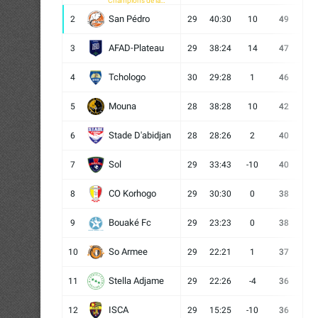
Champions de la
CAF
San Pédro
2
29
40:30
10
49
13
AFAD-Plateau
3
29
38:24
14
47
13
Tchologo
4
30
29:28
1
46
12
Mouna
5
28
38:28
10
42
12
Stade D'abidjan
6
28
28:26
2
40
11
Sol
7
29
33:43
-10
40
12
CO Korhogo
8
29
30:30
0
38
10
Bouaké Fc
9
29
23:23
0
38
9
So Armee
10
29
22:21
1
37
9
Stella Adjame
11
29
22:26
-4
36
9
ISCA
12
29
15:25
-10
36
10