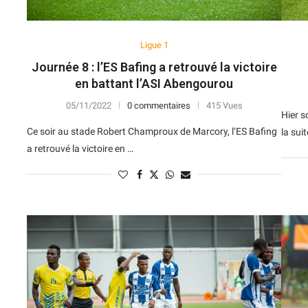
Ligue 1
Journée 8 : l’ES Bafing a retrouvé la victoire
en battant l’ASI Abengourou
05/11/2022
0 commentaires
415 Vues
Hier s
Ce soir au stade Robert Champroux de Marcory, l’ES Bafing
la sui
a retrouvé la victoire en …
N
D
Forme
D
N
V
V
D
5
6