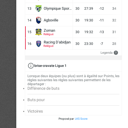
Olympique Sport d'Abobo FC
13
30
27:39
-12
34
9
Agboville
14
30
19:30
-11
32
7
Zoman
15
30
19:32
-13
31
7
Relégué
Racing D'abidjan
16
30
23:30
-7
28
6
Relégué
Legenda
?
brise-cravate Ligue 1
Lorsque deux équipes (ou plus) sont à égalité sur Points, les
règles suivantes les règles suivantes permettent de les
départager :
Différence de buts
Buts pour
Victoires
Proposé par
LKS Score