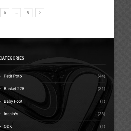
5
…
9
CATÉGORIES
Petit Poto
(44)
Basket 225
(31)
Baby Foot
(1)
Inspirés
(38)
ODK
(1)