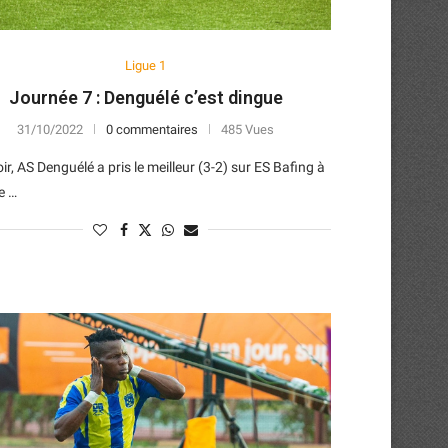
Ligue 1
Journée 7 : Denguélé c’est dingue
31/10/2022
0 commentaires
485 Vues
oir, AS Denguélé a pris le meilleur (3-2) sur ES Bafing à
te …