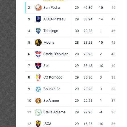
Champions de la
CAF
San Pédro
2
29
40:30
10
49
13
AFAD-Plateau
3
29
38:24
14
47
13
Tchologo
4
30
29:28
1
46
12
Mouna
5
28
38:28
10
42
12
Stade D'abidjan
6
28
28:26
2
40
11
Sol
7
29
33:43
-10
40
12
CO Korhogo
8
29
30:30
0
38
10
Bouaké Fc
9
29
23:23
0
38
9
So Armee
10
29
22:21
1
37
9
Stella Adjame
11
29
22:26
-4
36
9
ISCA
12
29
15:25
-10
36
10