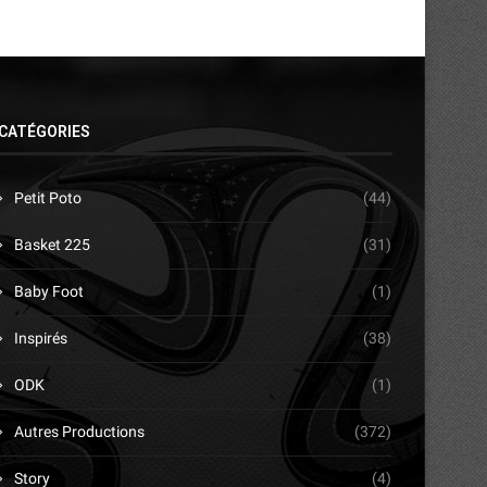
CATÉGORIES
Petit Poto
(44)
Basket 225
(31)
Baby Foot
(1)
Inspirés
(38)
ODK
(1)
Autres Productions
(372)
Story
(4)