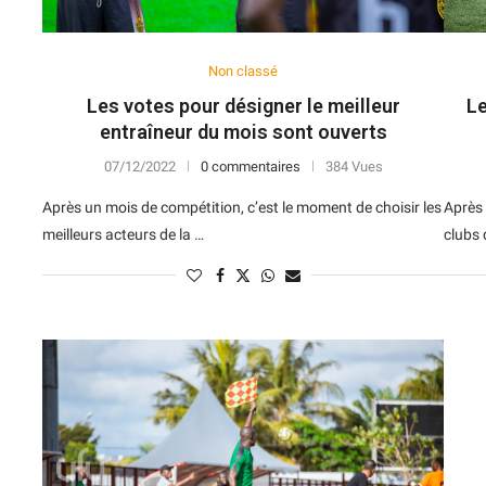
Non classé
Les votes pour désigner le meilleur
Le
entraîneur du mois sont ouverts
07/12/2022
0 commentaires
384 Vues
Après un mois de compétition, c’est le moment de choisir les
Après 
meilleurs acteurs de la …
clubs 
N
D
Forme
D
N
V
V
D
5
6