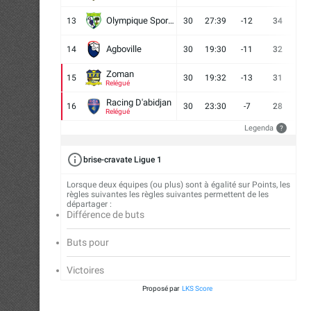
Olympique Sport d'Abobo FC
13
30
27:39
-12
34
9
Agboville
14
30
19:30
-11
32
7
Zoman
15
30
19:32
-13
31
7
Relégué
Racing D'abidjan
16
30
23:30
-7
28
6
Relégué
Legenda
?
brise-cravate Ligue 1
Lorsque deux équipes (ou plus) sont à égalité sur Points, les
règles suivantes les règles suivantes permettent de les
départager :
Différence de buts
Buts pour
Victoires
Proposé par
LKS Score