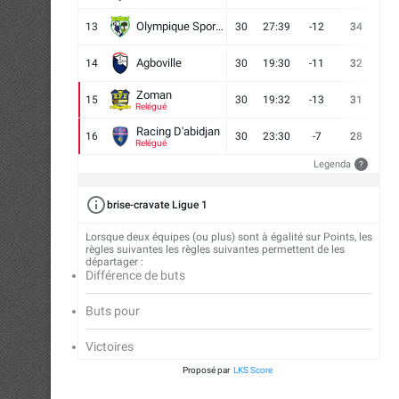
Olympique Sport d'Abobo FC
13
30
27:39
-12
34
9
Agboville
14
30
19:30
-11
32
7
Zoman
15
30
19:32
-13
31
7
Relégué
Racing D'abidjan
16
30
23:30
-7
28
6
Relégué
Legenda
?
brise-cravate Ligue 1
Lorsque deux équipes (ou plus) sont à égalité sur Points, les
règles suivantes les règles suivantes permettent de les
départager :
Différence de buts
Buts pour
Victoires
Proposé par
LKS Score