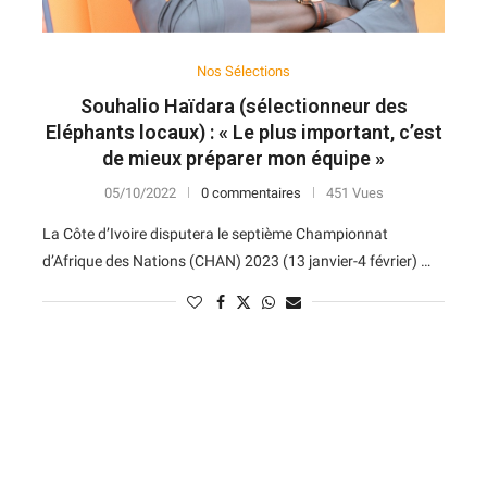
Nos Sélections
Souhalio Haïdara (sélectionneur des
Eléphants locaux) : « Le plus important, c’est
de mieux préparer mon équipe »
05/10/2022
0 commentaires
451 Vues
La Côte d’Ivoire disputera le septième Championnat
d’Afrique des Nations (CHAN) 2023 (13 janvier-4 février) …
N
D
Forme
D
N
V
V
D
5
6