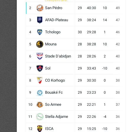
Champions de la
CAF
San Pédro
2
29
40:30
10
49
13
AFAD-Plateau
3
29
38:24
14
47
13
Tchologo
4
30
29:28
1
46
12
Mouna
5
28
38:28
10
42
12
Stade D'abidjan
6
28
28:26
2
40
11
Sol
7
29
33:43
-10
40
12
CO Korhogo
8
29
30:30
0
38
10
Bouaké Fc
9
29
23:23
0
38
9
So Armee
10
29
22:21
1
37
9
Stella Adjame
11
29
22:26
-4
36
9
ISCA
12
29
15:25
-10
36
10