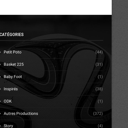
CATÉGORIES
Petit Poto
(44)
Basket 225
(31)
Baby Foot
(1)
Inspirés
(38)
ODK
(1)
Autres Productions
(372)
Story
(4)