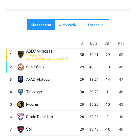
Classement
A domicile
Extèrieur
J
Buts
Diff
PTS
V
ASEC Mimosas
1
30
50:21
29
62
19
Titre gagné
Ligue des Champions de la CAF
San Pédro
2
29
40:30
10
49
13
AFAD-Plateau
3
29
38:24
14
47
13
Tchologo
4
30
29:28
1
46
12
Mouna
5
28
38:28
10
42
12
Stade D'abidjan
6
28
28:26
2
40
11
Sol
7
29
33:43
-10
40
12