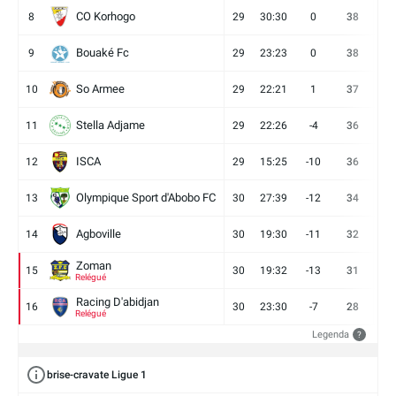
CO Korhogo
8
29
30:30
0
38
10
Bouaké Fc
9
29
23:23
0
38
9
So Armee
10
29
22:21
1
37
9
Stella Adjame
11
29
22:26
-4
36
9
ISCA
12
29
15:25
-10
36
10
Olympique Sport d'Abobo FC
13
30
27:39
-12
34
9
Agboville
14
30
19:30
-11
32
7
Zoman
15
30
19:32
-13
31
7
Relégué
Racing D'abidjan
16
30
23:30
-7
28
6
Relégué
Legenda
?
brise-cravate Ligue 1