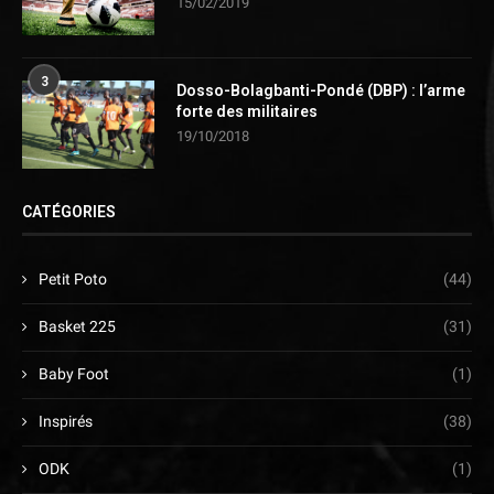
15/02/2019
3
Dosso-Bolagbanti-Pondé (DBP) : l’arme
forte des militaires
19/10/2018
CATÉGORIES
Petit Poto
(44)
Basket 225
(31)
Baby Foot
(1)
Inspirés
(38)
ODK
(1)