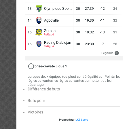
Olympique Sport d'Abobo FC
13
30
27:39
-12
34
9
Agboville
14
30
19:30
-11
32
7
Zoman
15
30
19:32
-13
31
7
Relégué
Racing D'abidjan
16
30
23:30
-7
28
6
Relégué
Legenda
?
brise-cravate Ligue 1
Lorsque deux équipes (ou plus) sont à égalité sur Points, les
règles suivantes les règles suivantes permettent de les
départager :
Différence de buts
Buts pour
Victoires
Proposé par
LKS Score