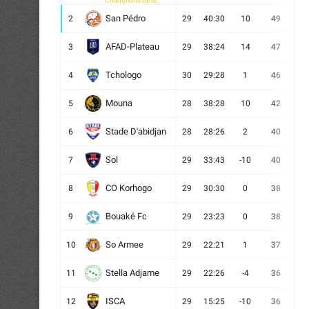
Champions de la
CAF
San Pédro
2
29
40:30
10
49
13
AFAD-Plateau
3
29
38:24
14
47
13
Tchologo
4
30
29:28
1
46
12
Mouna
5
28
38:28
10
42
12
Stade D'abidjan
6
28
28:26
2
40
11
Sol
7
29
33:43
-10
40
12
CO Korhogo
8
29
30:30
0
38
10
Bouaké Fc
9
29
23:23
0
38
9
So Armee
10
29
22:21
1
37
9
Stella Adjame
11
29
22:26
-4
36
9
ISCA
12
29
15:25
-10
36
10