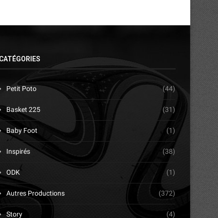
CATÉGORIES
Petit Poto
(44)
Basket 225
(31)
Baby Foot
(1)
Inspirés
(38)
ODK
(1)
Autres Productions
(372)
Story
(4)