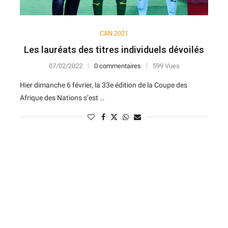
CAN 2021
Les lauréats des titres individuels dévoilés
07/02/2022
0 commentaires
599 Vues
Hier dimanche 6 février, la 33e édition de la Coupe des
Afrique des Nations s’est …
N
D
Forme
D
N
V
V
D
5
6