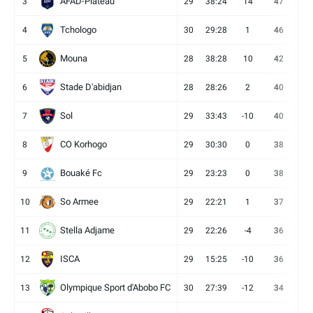
AFAD-Plateau
3
29
38:24
14
47
13
Tchologo
4
30
29:28
1
46
12
Mouna
5
28
38:28
10
42
12
Stade D'abidjan
6
28
28:26
2
40
11
Sol
7
29
33:43
-10
40
12
CO Korhogo
8
29
30:30
0
38
10
Bouaké Fc
9
29
23:23
0
38
9
So Armee
10
29
22:21
1
37
9
Stella Adjame
11
29
22:26
-4
36
9
ISCA
12
29
15:25
-10
36
10
Olympique Sport d'Abobo FC
13
30
27:39
-12
34
9