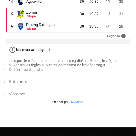
Agboville
14
30
19:30
-11
32
7
Zoman
15
30
19:32
-13
31
7
Relégué
Racing D'abidjan
16
30
23:30
-7
28
6
Relégué
Legenda
?
brise-cravate Ligue 1
Lorsque deux équipes (ou plus) sont à égalité sur Points, les règles
suivantes les règles suivantes permettent de les départager :
Différence de buts
Buts pour
Victoires
Proposé par
LKS Score