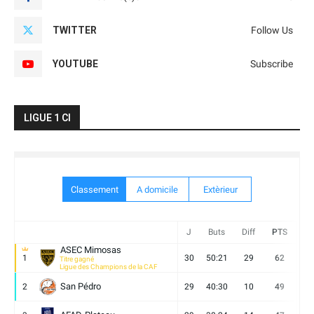
TWITTER
Follow Us
YOUTUBE
Subscribe
LIGUE 1 CI
Classement
A domicile
Extèrieur
J
Buts
Diff
PTS
V
ASEC Mimosas
1
30
50:21
29
62
19
Titre gagné
Ligue des Champions de la CAF
San Pédro
2
29
40:30
10
49
13