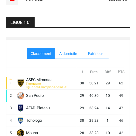
LIGUE 1 CI
Classement
A domicile
Extèrieur
J
Buts
Diff
PTS
V
ASEC Mimosas
1
30
50:21
29
62
19
Titre gagné
Ligue des Champions de la CAF
San Pédro
2
29
40:30
10
49
13
AFAD-Plateau
3
29
38:24
14
47
13
Tchologo
4
30
29:28
1
46
12
Mouna
5
28
38:28
10
42
12