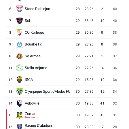
Stade D'abidjan
6
28
28:26
2
40
11
Sol
7
29
33:43
-10
40
12
CO Korhogo
8
29
30:30
0
38
10
Bouaké Fc
9
29
23:23
0
38
9
So Armee
10
29
22:21
1
37
9
Stella Adjame
11
29
22:26
-4
36
9
ISCA
12
29
15:25
-10
36
10
Olympique Sport d'Abobo FC
13
30
27:39
-12
34
9
Agboville
14
30
19:30
-11
32
7
Zoman
15
30
19:32
-13
31
7
Relégué
Racing D'abidjan
16
30
23:30
-7
28
6