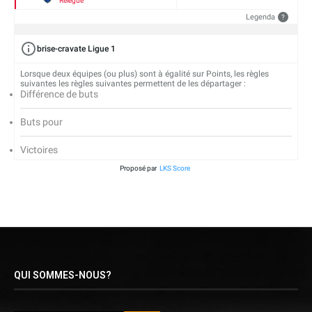
Relégué
Legenda
?
brise-cravate Ligue 1
Lorsque deux équipes (ou plus) sont à égalité sur Points, les règles
suivantes les règles suivantes permettent de les départager :
Différence de buts
Buts pour
Victoires
Proposé par
LKS Score
QUI SOMMES-NOUS?