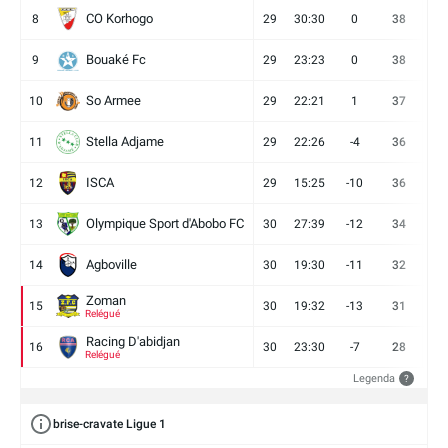
CO Korhogo
8
29
30:30
0
38
10
Bouaké Fc
9
29
23:23
0
38
9
So Armee
10
29
22:21
1
37
9
Stella Adjame
11
29
22:26
-4
36
9
ISCA
12
29
15:25
-10
36
10
Olympique Sport d'Abobo FC
13
30
27:39
-12
34
9
Agboville
14
30
19:30
-11
32
7
Zoman
15
30
19:32
-13
31
7
Relégué
Racing D'abidjan
16
30
23:30
-7
28
6
Relégué
Legenda
?
brise-cravate Ligue 1