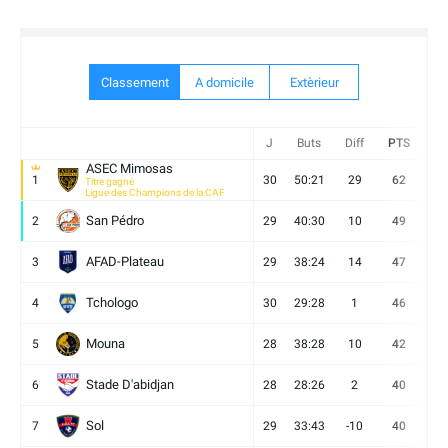
Classement
A domicile
Extèrieur
J
Buts
Diff
PTS
V
ASEC Mimosas
1
30
50:21
29
62
19
Titre gagné
Ligue des Champions de la CAF
San Pédro
2
29
40:30
10
49
13
AFAD-Plateau
3
29
38:24
14
47
13
Tchologo
4
30
29:28
1
46
12
Mouna
5
28
38:28
10
42
12
Stade D'abidjan
6
28
28:26
2
40
11
Sol
7
29
33:43
-10
40
12