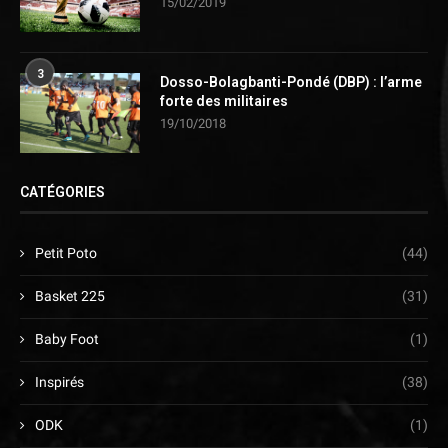
15/02/2019
3
Dosso-Bolagbanti-Pondé (DBP) : l’arme
forte des militaires
19/10/2018
CATÉGORIES
Petit Poto
(44)
Basket 225
(31)
Baby Foot
(1)
Inspirés
(38)
ODK
(1)