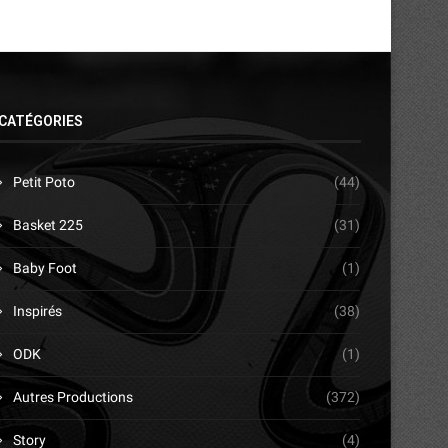
CATÉGORIES
Petit Poto
(44)
Basket 225
(31)
Baby Foot
(1)
Inspirés
(38)
ODK
(1)
Autres Productions
(372)
Story
(4)