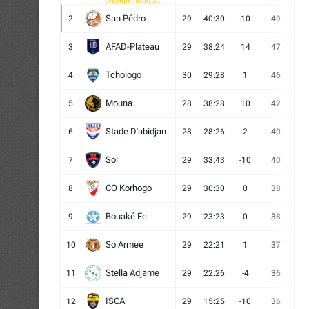
Champions de la
CAF
San Pédro
2
29
40:30
10
49
13
AFAD-Plateau
3
29
38:24
14
47
13
Tchologo
4
30
29:28
1
46
12
Mouna
5
28
38:28
10
42
12
Stade D'abidjan
6
28
28:26
2
40
11
Sol
7
29
33:43
-10
40
12
CO Korhogo
8
29
30:30
0
38
10
Bouaké Fc
9
29
23:23
0
38
9
So Armee
10
29
22:21
1
37
9
Stella Adjame
11
29
22:26
-4
36
9
ISCA
12
29
15:25
-10
36
10