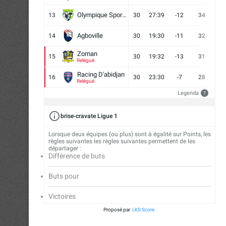
Olympique Sport d'Abobo FC
13
30
27:39
-12
34
9
Agboville
14
30
19:30
-11
32
7
Zoman
15
30
19:32
-13
31
7
Relégué
Racing D'abidjan
16
30
23:30
-7
28
6
Relégué
Legenda
?
brise-cravate Ligue 1
Lorsque deux équipes (ou plus) sont à égalité sur Points, les
règles suivantes les règles suivantes permettent de les
départager :
Différence de buts
Buts pour
Victoires
Proposé par
LKS Score