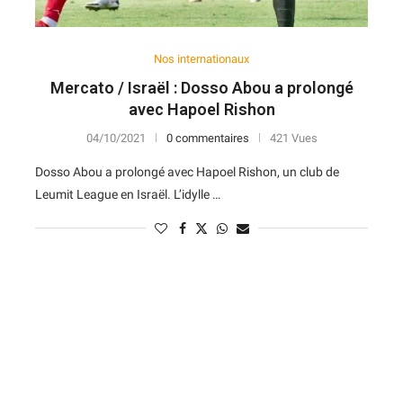
Nos internationaux
Mercato / Israël : Dosso Abou a prolongé
avec Hapoel Rishon
04/10/2021
0 commentaires
421 Vues
Dosso Abou a prolongé avec Hapoel Rishon, un club de
Leumit League en Israël. L’idylle …
N
D
Forme
D
N
V
V
D
5
6